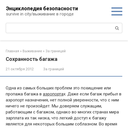
Перейти
Энциклопедия безопасности
к
survive in city/выживание в городе
контенту
Поиск:
Главная
»
Выживание
»
За границей
Сохранность багажа
21 октября 2012
За границей
Одна из самых больших проблем это похищение или
пропажа багажа в
аэропорта
х. Даже если багаж прибыл в
аэропорт назначения, нет полной уверенности, что с ним
ничего не произойдет. Мы доверяем служащим,
работающим с багажом, однако во многих странах мира
зарплата их так низка, что легкий доступ к багажу
является для некоторых большим соблазном. Во время