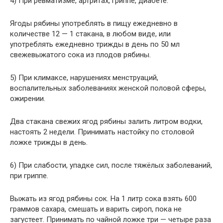
4) При ревматизме, артритах, гриппе, диабете.
Ягоды рябины употреблять в пищу ежедневно в
количестве 12 — 1 стакана, в любом виде, или
употреблять ежедневно трижды в день по 50 мл
свежевыжатого сока из плодов рябины.
5) При климаксе, нарушениях менструаций,
воспалительных заболеваниях женской половой сферы,
ожирении.
Два стакана свежих ягод рябины залить литром водки,
настоять 2 недели. Принимать настойку по столовой
ложке трижды в день.
6) При слабости, упадке сил, после тяжёлых заболеваний,
при гриппе.
Выжать из ягод рябины сок. На 1 литр сока взять 600
граммов сахара, смешать и варить сироп, пока не
загустеет. Принимать по чайной ложке три — четыре раза