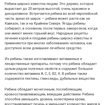
Рябина широко известна людям. Это дерево, которое
вырастает до 20 метров высотой, очень красивое и
декоративное. Встречается рябина во всей европейской
части, ареал её широк — рябина может расти как на
Кавказе, так и на Крайнем Севере. Ягоды рябины
собирают, в основном, после первых заморозков, когда
они имеют менее горький вкус. Народные рецепты
лечения корой и плодами рябины широко известны и
применяются при многих заболеваниях человека, как
доступное всем домашнее лечебное средство.
Из рябины также изготавливают витаминные и
лекарственные препараты, потому что рябина обладает
целым рядом полезных свойств и содержит большое
количество витамина А, С, Е, В2, К. В рябине также
содержатся пектины, гликозиды, дубильные вещества.
Рябина обладает мочегонным, послабляющим,
кровоостанавливающим, вяжущим действием. Рябина
способна уменьшать уровень холестерина крови,
восстанавливает печень и уменьшает количество жиров в