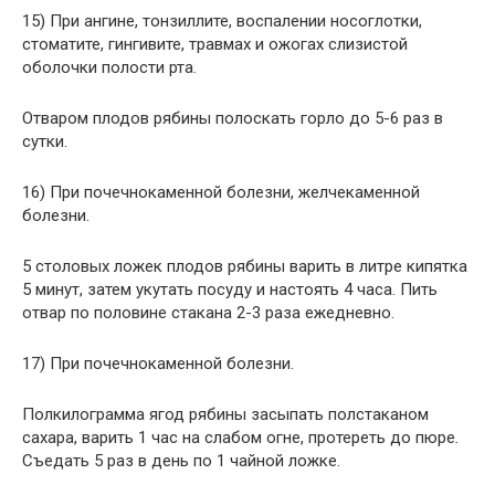
15) При ангине, тонзиллите, воспалении носоглотки,
стоматите, гингивите, травмах и ожогах слизистой
оболочки полости рта.
Отваром плодов рябины полоскать горло до 5-6 раз в
сутки.
16) При почечнокаменной болезни, желчекаменной
болезни.
5 столовых ложек плодов рябины варить в литре кипятка
5 минут, затем укутать посуду и настоять 4 часа. Пить
отвар по половине стакана 2-3 раза ежедневно.
17) При почечнокаменной болезни.
Полкилограмма ягод рябины засыпать полстаканом
сахара, варить 1 час на слабом огне, протереть до пюре.
Съедать 5 раз в день по 1 чайной ложке.