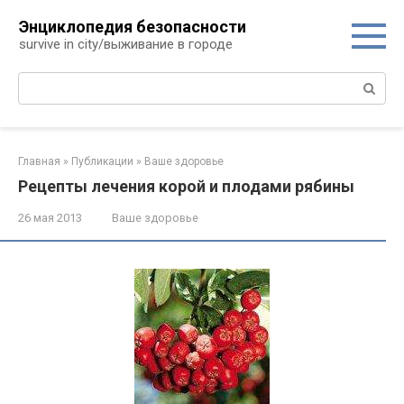
Перейти
Энциклопедия безопасности
к
survive in city/выживание в городе
контенту
Поиск:
Главная
»
Публикации
»
Ваше здоровье
Рецепты лечения корой и плодами рябины
26 мая 2013
Ваше здоровье