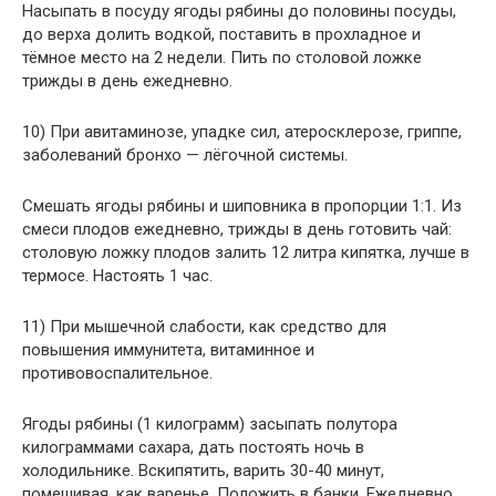
Насыпать в посуду ягоды рябины до половины посуды,
до верха долить водкой, поставить в прохладное и
тёмное место на 2 недели. Пить по столовой ложке
трижды в день ежедневно.
10) При авитаминозе, упадке сил, атеросклерозе, гриппе,
заболеваний бронхо — лёгочной системы.
Смешать ягоды рябины и шиповника в пропорции 1:1. Из
смеси плодов ежедневно, трижды в день готовить чай:
столовую ложку плодов залить 12 литра кипятка, лучше в
термосе. Настоять 1 час.
11) При мышечной слабости, как средство для
повышения иммунитета, витаминное и
противовоспалительное.
Ягоды рябины (1 килограмм) засыпать полутора
килограммами сахара, дать постоять ночь в
холодильнике. Вскипятить, варить 30-40 минут,
помешивая, как варенье. Положить в банки. Ежедневно