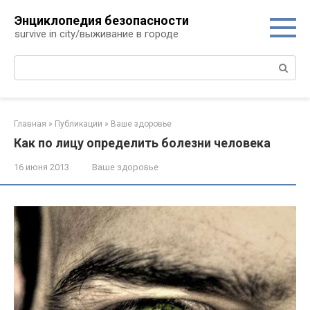
Перейти
Энциклопедия безопасности
к
survive in city/выживание в городе
контенту
Поиск:
Главная
»
Публикации
»
Ваше здоровье
Как по лицу определить болезни человека
16 июня 2013
Ваше здоровье