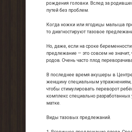
рождения головки. Вслед за родивше
путей без проблем.
Когда ножки или ягодицы малыша пр
то диагностируют тазовое предлежани
Но, даже, если на сроке беременност
предлежание — это совсем не значит,
родов. Очень часто плод переворачив
В последнее время акушеры в Центр
женщину специальным упражнениям, 
чтобы стимулировать переворот ребён
комплекс специально разработанных 
матке.
Виды тазовых предлежаний.
1. Ягодичное предлежание плода. Ср