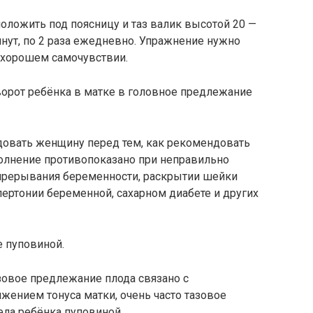
положить под поясницу и таз валик высотой 20 —
нут, по 2 раза ежедневно. Упражнение нужно
 хорошем самочувствии.
орот ребёнка в матке в головное предлежание
довать женщину перед тем, как рекомендовать
олнение противопоказано при неправильно
 прерывания беременности, раскрытии шейки
ипертонии беременной, сахарном диабете и других
е пуповиной.
зовое предлежание плода связано с
ением тонуса матки, очень часто тазовое
ела ребёнка пуповиной.