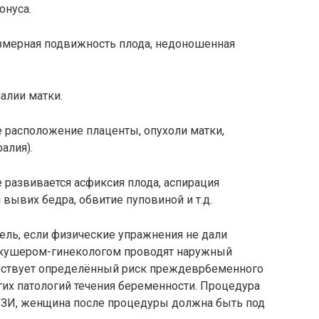
онуса.
езмерная подвижность плода, недоношенная
алии матки.
е расположение плаценты, опухоли матки,
алия).
 развивается асфиксия плода, аспирация
ывих бедра, обвитие пуповиной и т.д.
ель, если физические упражнения не дали
 акушером-гинекологом проводят наружный
ществует определённый риск преждевр6еменного
угих патологий течения беременности. Процедура
УЗИ, женщина после процедуры должна быть под