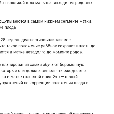
йся головкой тело малыша выходит из родовых
ощупываются в самом нижнем сегменте матки,
е плода.
и 28 недель диагностировали тазовое
 что такое положение ребёнок сохранит вплоть до
ается в матке незадолго до момента родов.
е планирования семьи обучают беременную
которые она должна выполнять ежедневно,
ка в матке головкой вниз. Это — целый
упражнений по коррекции положения плода в
еди этой группы тазовых предлежаний различают