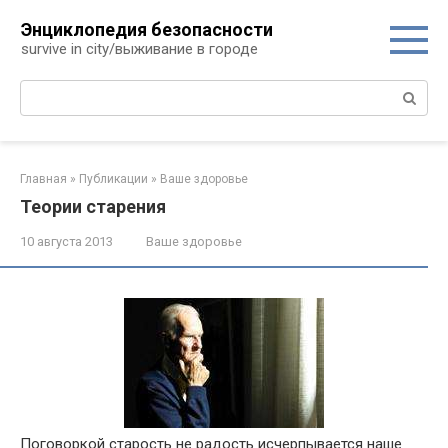
Перейти
Энциклопедия безопасности
к
survive in city/выживание в городе
контенту
Поиск:
Главная
»
Публикации
»
Ваше здоровье
Теории старения
10 августа 2013
Ваше здоровье
Поговоркой старость не радость исчерпывается наше