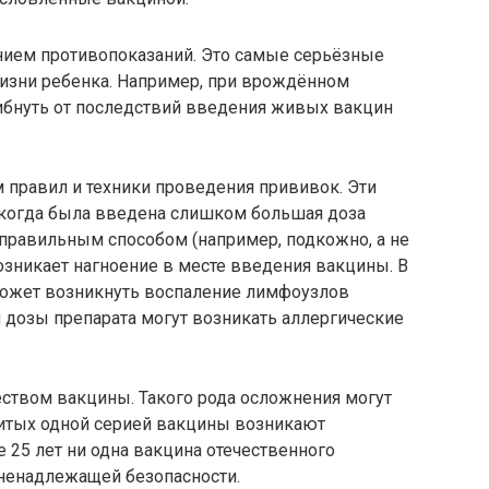
нием противопоказаний. Это самые серьёзные
 жизни ребенка. Например, при врождённом
ибнуть от последствий введения живых вакцин
 правил и техники проведения прививок. Эти
, когда была введена слишком большая доза
правильным способом (например, подкожно, а не
озникает нагноение в месте введения вакцины. В
может возникнуть воспаление лимфоузлов
 дозы препарата могут возникать аллергические
еством вакцины. Такого рода осложнения могут
витых одной серией вакцины возникают
 25 лет ни одна вакцина отечественного
 ненадлежащей безопасности.