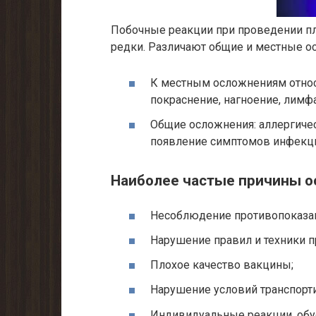
Побочные реакции при проведении пл
редки. Различают общие и местные о
К местным осложнениям относ
покраснение, нагноение, лимф
Общие осложнения: аллергиче
появление симптомов инфекци
Наиболее частые причины о
Несоблюдение противопоказа
Нарушение правил и техники 
Плохое качество вакцины;
Нарушение условий транспорт
Индивидуальные реакции, обу