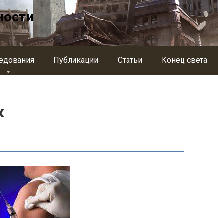
ности
едования
Публикации
Статьи
Конец света
к