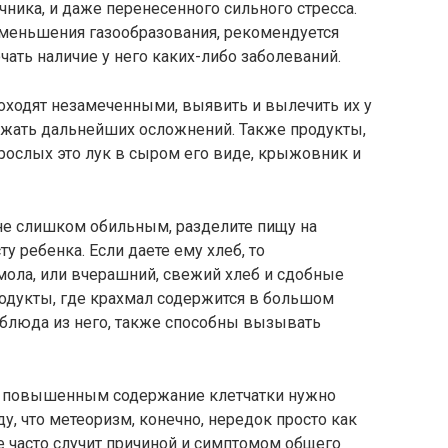
чника, и даже перенесенного сильного стресса.
меньшения газообразования, рекомендуется
чать наличие у него каких-либо заболеваний.
роходят незамеченными, выявить и вылечить их у
бежать дальнейших осложнений. Также продукты,
ослых это лук в сыром его виде, крыжовник и
не слишком обильным, разделите пищу на
у ребенка. Если даете ему хлеб, то
мола, или вчерашний, свежий хлеб и сдобные
родукты, где крахмал содержится в большом
 блюда из него, также способны вызывать
 с повышенным содержание клетчатки нужно
ду, что метеоризм, конечно, нередок просто как
е часто случит причиной и симптомом общего