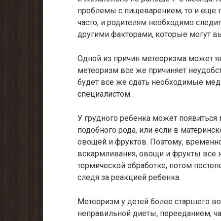
проблемы с пищеварением, то и еще п
часто, и родителям необходимо следи
другими факторами, которые могут в
Одной из причин метеоризма может яв
метеоризм все же причиняет неудобст
будет все же сдать необходимые мед
специалистом.
У грудного ребенка может появиться 
подобного рода, или если в материнс
овощей и фруктов. Поэтому, временно,
вскармливания, овощи и фрукты все ж
термической обработке, потом постеп
следя за реакцией ребенка.
Метеоризм у детей более старшего во
неправильной диеты, перееданием, ч