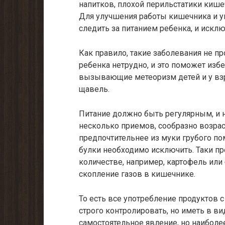
напитков, плохой перильстатики кише
Для улучшения работы кишечника и у
следить за питанием ребенка, и исклю
Как правило, такие заболевания не п
ребенка нетрудно, и это поможет из
вызывающие метеоризм детей и у взр
щавель.
Питание должно быть регулярным, и 
несколько приемов, сообразно возраст
предпочтительнее из муки грубого по
булки необходимо исключить. Таки п
количестве, например, картофель или
скопление газов в кишечнике.
То есть все употребление продуктов
строго контролировать, но иметь в ви
самостоятельное явление, но наиболе