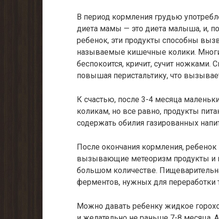
В период кормления грудью употреблен
диета мамы — это диета малыша, и, п
ребенок, эти продукты способны вызв
называемые кишечные колики. Многи
беспокоится, кричит, сучит ножками. 
повышая перистальтику, что вызывае
К счастью, после 3-4 месяца малень
коликам, но все равно, продукты пит
содержать обилия газированных напит
После окончания кормления, ребенок 
вызывающие метеоризм продукты и н
большом количестве. Пищеварительна
ферментов, нужных для переработки т
Можно давать ребенку жидкое горохо
и желательно не раньше 7-8 месяца. А