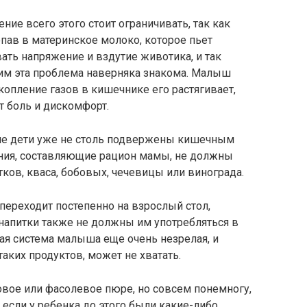
ие всего этого стоит ограничивать, так как
опав в материнское молоко, которое пьет
ать напряжение и вздутие животика, и так
м эта проблема наверняка знакома. Малыш
Скопление газов в кишечнике его растягивает,
т боль и дискомфорт.
кие дети уже не столь подвержены кишечным
ания, составляющие рацион мамы, не должны
ков, кваса, бобовых, чечевицы или винограда.
переходит постепенно на взрослый стол,
апитки также не должны им употребляться в
я система малыша еще очень незрелая, и
аких продуктов, может не хватать.
вое или фасолевое пюре, но совсем понемногу,
 если у ребенка до этого были какие-либо