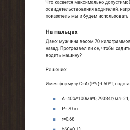
Что касается максимально допустимой
освидетельствования водителей, напри
показатель мы и будем использовать 
На пальцах
Дано: мужчина весом 70 килограммов
назад. Протрезвел ли он, чтобы садить
водить машину?
Решение:
Имея формулу С=A/(P*r)-b60*T, подст
A=40%*100мл*0,79384г/мл=31,
P=70 кг
r=0,68
b60=0,13