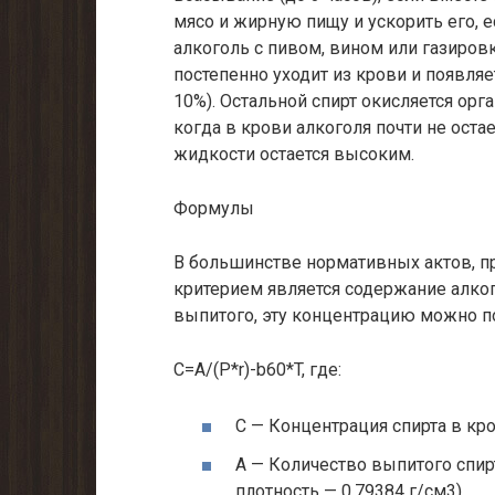
мясо и жирную пищу и ускорить его, 
алкоголь с пивом, вином или газировк
постепенно уходит из крови и появляе
10%). Остальной спирт окисляется орг
когда в крови алкоголя почти не оста
жидкости остается высоким.
Формулы
В большинстве нормативных актов, 
критерием является содержание алког
выпитого, эту концентрацию можно п
С=A/(P*r)-b60*T, где:
С — Концентрация спирта в кр
A — Количество выпитого спир
плотность — 0,79384 г/см3)