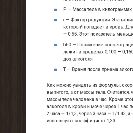
P — Масса тела в килограммах
r — Фактор редукции. Эта вел
который попадает в кровь. Дл
— 0,55. Этот показатель мень
b60 — Понижение концентрации 
лежит в пределах 0,100 — 0,16
доз алкоголя
T — Время после приема алкого
Как можно увидеть из формулы, скоро
выпитого, а от массы тела. Считается, 
массы тела человека в час. Кроме это
алкоголя в крови и моче через 1 час п
2 часа — 1/1,3, через 3 часа — 1/1,43, а
используют коэффициент 1,33.