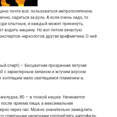
ено почти все: пользоваться метрополитеном,
нечно, садиться за руль. А если очень надо, то
люди опытные, и каждый может прикинуть,
ет водить машину. Но вот потом зачастую
 экспертов-наркологов другая арифметика. О ней
ый спирт) — бесцветная прозрачная летучая
м3 с характерным запахом и жгучим вкусом.
не коптящим мало светящимся пламенем и,
желудке, 80 — в тонкой кишке. Начинается
 после приема пищи, а максимальная
ерно через час. Можно значительно замедлить
 со спиртными напитками употреблять картофель,