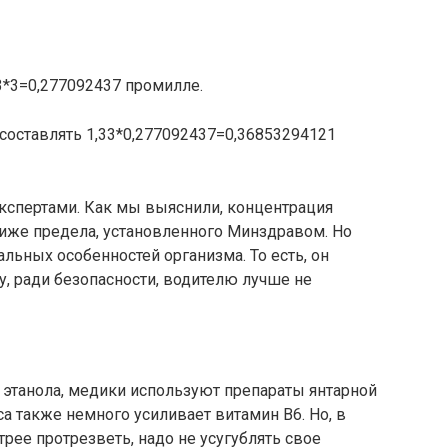
13*3=0,277092437 промилле.
 составлять 1,33*0,277092437=0,36853294121
экспертами. Как мы выяснили, концентрация
иже предела, установленного Минздравом. Но
льных особенностей организма. То есть, он
, ради безопасности, водителю лучше не
у этанола, медики используют препараты янтарной
а также немного усиливает витамин B6. Но, в
трее протрезветь, надо не усугублять свое