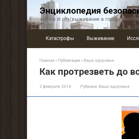
Перейти
Энциклопедия безопас
к
контенту
survive in city/выживание в городе
Катастрофы
Выживание
Иссл
Главная
»
Публикации
»
Ваше здоровье
Как протрезветь до в
2 февраля 2014
Рубрика:
Ваше здоровье