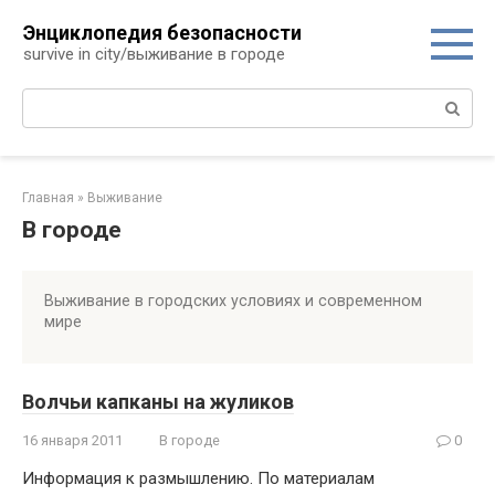
Перейти
Энциклопедия безопасности
к
survive in city/выживание в городе
контенту
Поиск:
Главная
»
Выживание
В городе
Выживание в городских условиях и современном
мире
Волчьи капканы на жуликов
16 января 2011
В городе
0
Информация к размышлению. По материалам