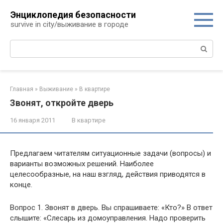
Перейти
Энциклопедия безопасности
к
survive in city/выживание в городе
контенту
Поиск:
Главная
»
Выживание
»
В квартире
Звонят, откройте дверь
16 января 2011
В квартире
Предлагаем читателям ситуационные задачи (вопросы) и
варианты возможных решений. Наиболее
целесообразные, на наш взгляд, действия приводятся в
конце.
Вопрос 1. Звонят в дверь. Вы спрашиваете: «Кто?» В ответ
слышите: «Слесарь из домоуправления. Надо проверить