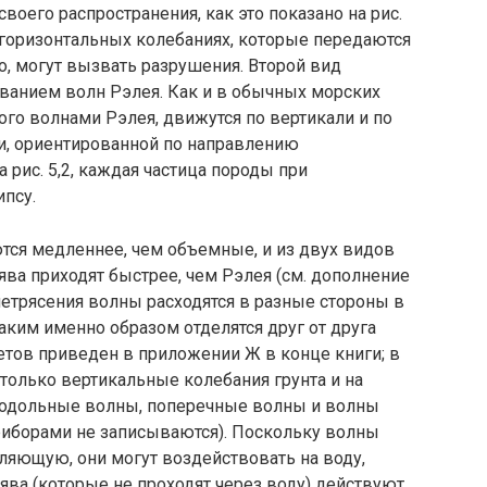
оего распространения, как это показано на рис.
в горизонтальных колебаниях, которые передаются
, могут вызвать разруше­ния. Второй вид
званием волн Рэлея. Как и в обычных морских
ного волнами Рэлея, движутся по вертикали и по
ти, ориентированной по на­правлению
 рис. 5,2, каждая частица породы при
псу.
ся медленнее, чем объемные, и из двух видов
ва приходят быстрее, чем Рэлея (см. дополнение
млетрясения волны расходятся в раз­ные стороны в
аким имен­но образом отделятся друг от друга
етов приведен в приложении Ж в конце книги; в
только вертикальные колебания грунта и на
одольные вол­ны, поперечные волны и волны
риборами не записываются). Поскольку волны
ляющую, они могут воздействовать на воду,
ява (которые не про­ходят через воду) действуют