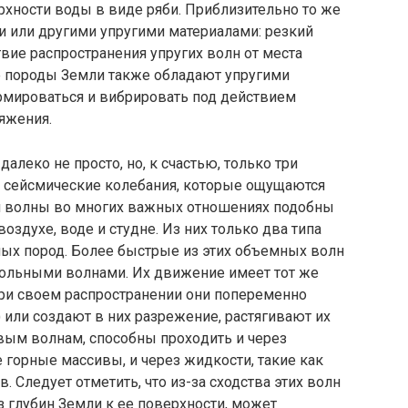
рхности воды в виде ря­би. Приблизительно то же
и или другими упругими материалами: резкий
твие распространения упругих волн от места
ые породы Земли так­же обладают упругими
ор­мироваться и вибрировать под действием
яжения.
алеко не просто, но, к счастью, только три
е сейсмические колебания, которые ощущаются
и волны во многих важных отношениях подобны
здухе, воде и студне. Из них только два типа
ных пород. Более быстрые из этих объемных волн
дольными волнами. Их движе­ние имеет тот же
. при своем распространении они попеременно
 или создают в них разрежение, растягивают их
ковым волнам, способны прохо­дить и через
горные мас­сивы, и через жидкости, такие как
. Следует отметить, что из-за сходства этих волн
з глубин Земли к ее поверхности, может