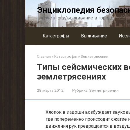
Перейти
Энциклопедия безопас
к
контенту
survive in city/выживание в городе
Катастрофы
Выживание
Иссл
Главная
»
Катастрофы
»
Землетрясения
Типы сейсмических в
землетрясениях
28 марта 2012
Рубрика:
Землетрясения
Хлопок в ладоши возбуждает звуковые
где попеременно происходит сжатие и
движения рук превращается в воздуш