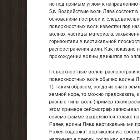
но под прямым углом к направлению св
5,в. Воздействие волн Лява состоит 
основаниям построек и, следовательно
поверхностных волн известен под на
волнах, частицы материа­ла, захвачен
го­ризонтали в вертикальной плоскос
распространения волн. Как показано на
прохождении волны движется по элли
Поверхностные волны распространяют
поверхностных волн обычно волны Ля
1). Таким образом, когда из очага зе
земной коре, то можно предсказать, к
разные типы волн (пример таких расч
этом примере сейсмограф записывал 
сейсмограмме выделяются только пр
Рэлея; волны Лява вертикальны­ми п
Рэлея содер­жат вертикальную состав
например в озерах, тогда как волны Л