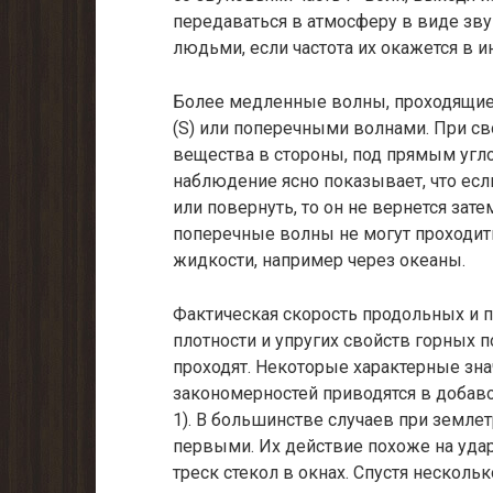
передаваться в атмосферу в виде зв
людьми, если частота их окажется в и
Более медленные волны, проходящие
(S) или поперечными волнами. При с
вещества в сто­роны, под прямым угло
наблюдение ясно показывает, что есл
или повернуть, то он не вернется зате
поперечные волны не могут проходить 
жидкости, например через океаны.
Фактическая скорость продольных и п
плотности и упругих свойств горных п
проходят. Некоторые харак­терные зн
закономерностей приводятся в добаво
1). В большинстве случаев при земл
первыми. Их действие похоже на удар
треск стекол в окнах. Спустя нескол