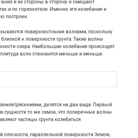
вниз и из стороны в сторо­ну и смещают
так и по го­ризонтали. Именно эти колебания и
ю построек.
азываются поверх­ностными волнами, поскольку
 близкой к поверхности грунта. Такие волны
рхности озера. Наибольшие колебания происходят
амплитуда волн становится меньше и меньше.
емлетрясениями, делят­ся на два вида. Первый
в сущности то же самое, что поперечные волны
тавляют частицы грунта колебаться
ой плоскости, параллельной поверхности Земли,