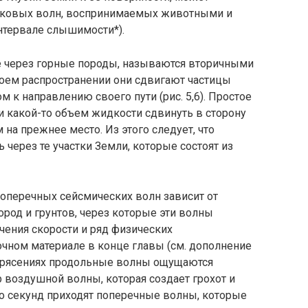
уковых волн, воспри­нимаемых животными и
н­тервале слышимости*).
 через горные породы, называются вторичными
воем распространении они сдвигают частицы
м к направлению своего пути (рис. 5,6). Простое
и какой-то объем жидкости сдвинуть в сторону
м на прежнее место. Из этого следует, что
через те участки Земли, которые состоят из
оперечных сейсмиче­ских волн зависит от
ород и грунтов, через которые эти волны
ачения скорости и ряд физических
чном материале в конце главы (см. дополне­ние
етрясениях продольные волны ощущаются
 воз­душной волны, которая создает грохот и
ько секунд приходят поперечные волны, которые