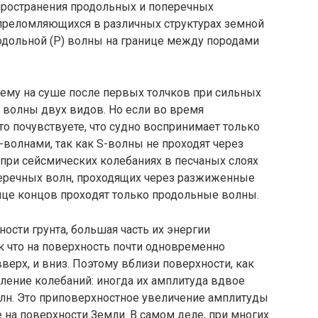
аспространения продольных и поперечных
преломляющихся в различных структурах земной
дольной (Р) волны на границе ме­жду породами
очему на суше после первых толчков при сильных
 волны двух видов. Но если во время
о почувствуете, что судно воспринимает толь­ко
волнами, так как S-волны не проходят через
а при сейсмических колебаниях в песчаных слоях
перечных волн, проходящих через разжи­женные
онце концов прохо­дят только продольные волны.
ости грунта, большая часть их энергии
ак что на поверхность почти одновременно
верх, и вниз. Поэтому вблизи поверхности, как
иление колебаний: иногда их ам­плитуда вдвое
лн. Это приповерхностное увеличение амплитуды
на поверхности Земли. В самом деле, при многих