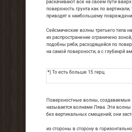
раскачивают все на своем пути вверх-
поверхность грунта как по вертикали, 
приводят к наибольшему повреждени
Сейсмические волны третьего типа н
их распространение ограничено зоной,
подобны ря­би, расходящейся по пове
на самой поверхности, а с глубинрй 
*) То есть больше 15 герц.
Поверхностные волны, создаваемые з
называется волнами Лява. Эти волны 
без верти­кальных смещений; они зас
из стороны в сторону в горизонтальн