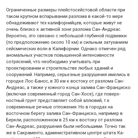
Ограниченные размеры плейстосейстовой области при
таком крупном вспарывании разлома в какой-то мере
обнадеживают тех калифорнийцев, которые живут не
очень близко к активной зоне разлома Сан-Андреас.
Вероятно, это связано с небольшой глубиной подвижки
(по предположению около 10 км) и сильным затуханием
сейсмических волн в Калифорнии. Однако отмечен ряд
аномальных участков повышенной интенсивности
сотрясе­ний, что необходимо учитывать при
проектировании и строи­тельстве любых зданий и
сооружений. Например, серьезные раз­рушения имелись в
городке Лос-Банос, в 30 км к востоку от разлома Сан-
Андреас, а также у южного конца залива Сан-Фран­циско
(включая современный город Сан-Хосе), где поверх­
ностный грунт представляет собой аллювий, т.е.
современные речные отложения. Но в городах на
восточном берегу залива Сан-Франциско, например в
Беркли, расположенном в 25 км к востоку от разлома
Сан-Андреас, разрушения были небольшими. Точно так
же в Сакраменто, административном центре штата Ка­