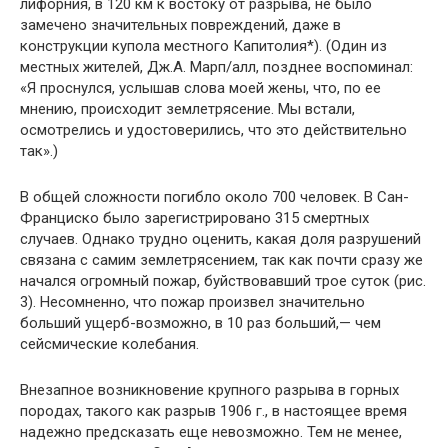
лифорния, в 120 км к востоку от разрыва, не было
замечено значи­тельных повреждений, даже в
конструкции купола местного Капи­толия*). (Один из
местных жителей, Дж.А. Марп/алл, позднее воспоминал:
«Я проснулся, услышав слова моей жены, что, по ее
мнению, происходит землетрясение. Мы встали,
осмотрелись и удостоверились, что это действительно
так».)
В общей сложности погибло около 700 человек. В Сан-
Фран­циско было зарегистрировано 315 смертных
случаев. Однако трудно оценить, какая доля разрушений
связана с самим земле­трясением, так как почти сразу же
начался огромный пожар, буй­ствовавший трое суток (рис.
3). Несомненно, что пожар произвел значительно
больший ущерб-возможно, в 10 раз больший,— чем
сейсмические колебания.
Внезапное возникновение крупного разрыва в горных
поро­дах, такого как разрыв 1906 г., в настоящее время
надежно пред­сказать еще невозможно. Тем не менее,