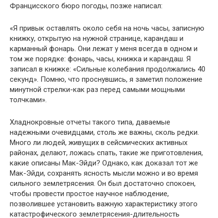
Францисского бюро погоды, позже написал:
«Я привык оставлять около себя на ночь часы, записную
книжку, открытую на нужной странице, карандаш и
карманный фонарь. Они лежат у меня всегда в одном и
том же порядке: фонарь, часы, книжка и карандаш. Я
записал в книж­ке: «Сильные колебания продолжались 40
секунд». Помню, что проснувшись, я заметил положение
минутной стрелки-как раз перед самыми мощными
толчками».
Хладнокровные отчеты такого типа, даваемые
надежными очевидцами, столь же важны, сколь редки.
Много ли людей, жи­вущих в сейсмических активных
районах, делают, ложась спать, такие же приготовления,
какие описаны Мак-Эйди? Однако, как доказал тот же
Мак-Эйди, сохранять ясность мысли можно и во время
сильного землетрясения. Он был достаточно спокоен,
чтобы провести простое научное наблюдение,
позволившее уста­новить важную характеристику этого
катастрофического земле­трясения-длительность