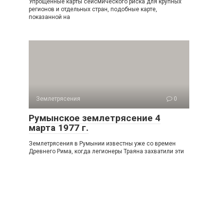
Упрощенные карты сейсмического риска для крупных
регио­нов и отдельных стран, подобные карте,
показанной на
Землетрясения
0
Румынское землетрясение 4
марта 1977 г.
Землетрясения в Румынии известны уже со времен
Древнего Рима, когда легионеры Траяна захватили эти