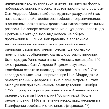
интенсивных колебаний грунта имеет вытянутую форму,
небольшую ширину и располагается па­раллельно разлому
Сан-Андреас. Места наиболее крупных разру­шений (так
называемая плейстосейстовая область) ограничива­лись
в основном несколькими десятками километров от линии
разлома. На севере землетрясение ощущалось вплоть до
Орего­на, на юге-до Лос-Анджелеса, на общем
протяжении в 1170 км. Как правило, в восточном
направлении интенсивность сотрясе­ний заметно
замирала; самой восточной точкой, где, согласно
полученным сообщениям, ощущалось землетрясение,
был горо­док Уиннемака в штате Невада, лежащий в 540
км от разлома Сан-Андреас. В целом ошутимые
колебания охватили площадь порядка 1 млн. км2. Это
гораздо меньше, чем, например, при Нью-Мадридском
землетрясении 7 февраля 1812 г. с эпицентром в штате
Миссури или при сильнейшем землетрясении 1 ноября
1755 г., центр которого располагался в Атлантическом
океане у берегов Португалии (400 млн. км2). После
землетрясения 1906 г. в течение нескольких месяцев из
Калифорнии сообщали о сильных афтершоках **).