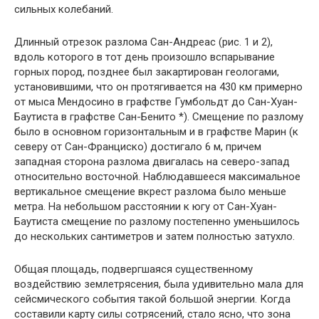
сильных колебаний.
Длинный отрезок разлома Сан-Андреас (рис. 1 и 2),
вдоль ко­торого в тот день произошло вспарывание
горных пород, позд­нее был закартирован геологами,
установившими, что он протя­гивается на 430 км примерно
от мыса Мендосино в графстве Гумбольдт до Сан-Хуан-
Баутиста в графстве Сан-Бенито *). Сме­щение по разлому
было в основном горизонтальным и в граф­стве Марин (к
северу от Сан-Франциско) достигало 6 м, причем
западная сторона разлома двигалась на северо-запад
относитель­но восточной. Наблюдавшееся максимальное
вертикальное сме­щение вкрест разлома было меньше
метра. На небольшом рас­стоянии к югу от Сан-Хуан-
Баутиста смещение по разлому постепенно уменьшилось
до нескольких сантиметров и затем полностью затухло.
Общая площадь, подвергшаяся существенному
воздействию землетрясения, была удивительно мала для
сейсмического собы­тия такой большой энергии. Когда
составили карту силы сотря­сений, стало ясно, что зона