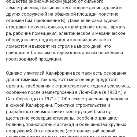
обще­ства экономический ущерб от сильного
землетрясения, вызываю­щего повреждение зданий и
других сооружений на обширной площади, поистине
огромен (см. приложение Б). Даже если сами здания
страдают не очень сильно, их внутренние стены, армату­
ра, рабочие помещения, электрическое и механическое
оборудо­вание, водопровод и канализация часто
ломаются и выходят из строя на много дней, что
приводит к большим потерям капи­тальных вложений и
производимой продукции.
Однако у жителей Калифорнии все-таки есть основания
для оптимизма, так как, хотя многое еще предстоит
сделать, требо­вания к строительству с годами усилились,
особенно после зе­млетрясений в Лонг-Биче (в 1933 г.) и
Сан-Фернандо (в 1971 г.). Оба землетрясения произошли
в южной Калифорнии. Практика строительства и
разработка сейсмостойких конструкций были су­
щественно усовершенствованы, особенно для школ,
больниц, транспортных эстакад и большинства крупных
сооружений. Этот прогресс (составляющий резкий