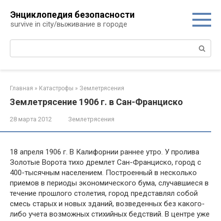
Перейти
Энциклопедия безопасности
к
survive in city/выживание в городе
контенту
Поиск:
Главная
»
Катастрофы
»
Землетрясения
Землетрясение 1906 г. в Сан-Франциско
28 марта 2012
Землетрясения
18 апреля 1906 г. В Калифорнии раннее утро. У пролива
Зо­лотые Ворота тихо дремлет Сан-Франциско, город с
400-ты­сячным населением. Построенный в несколько
приемов в пе­риоды экономического бума, случавшиеся в
течение прошлого столетия, город представлял собой
смесь старых и новых зданий, возведенных без какого-
либо учета возможных стихийных бед­ствий. В центре уже