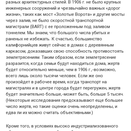
разных архитектурных стилей. В 1906 г. не было крупных
инженерных сооружений и чрезвычайно важных «дорог
жизни», таких как мост «Золотые Ворота» и другие мосты
через залив, не было скоростной транспортной
магистрали (BART) с ее проложенным под заливом
тоннелем. Мы знаем, что большого числа убитых и
раненых не избежать. К счастью, большинство
калифорнийцев живут сейчас в домах с деревянным
каркасом, доказавших свою способность противостоять
землетрясениям. Таким образом, если землетрясение
разразится, когда семьи бу­дут находиться дома, жертв
будет относительно меньше, чем в 1906 г.,-возможно,
всего лишь около тысячи человек. Если же оно
произойдет в рабочее время, когда транспорт на
магистра­лях и в центре города будет перегружен, жертв
будет значитель­но больше,-может быть, больше 5 тысяч.
(Некоторые исследова­ния предсказывают еще большее
число жертв, но такие оценки очень неопределенны, и
едва ли их можно считать объективны­ми.)
Кроме того, в условиях высоко индустриализованного