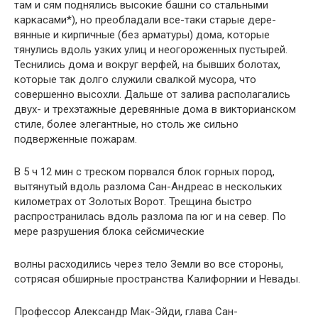
там и сям поднялись высокие башни со стальными
каркасами*), но преобладали все-таки старые дере­
вянные и кирпичные (без арматуры) дома, которые
тянулись вдоль узких улиц и неогороженных пустырей.
Теснились дома и вокруг верфей, на бывших болотах,
которые так долго служили свалкой мусора, что
совершенно высохли. Дальше от залива рас­полагались
двух- и трехэтажные деревянные дома в викториан­ском
стиле, более элегантные, но столь же сильно
подверженные пожарам.
В 5 ч 12 мин с треском порвался блок горных пород,
вытя­нутый вдоль разлома Сан-Андреас в нескольких
километрах от Золотых Ворот. Трещина быстро
распространилась вдоль разло­ма па юг и на север. По
мере разрушения блока сейсмические
волны расходились через тело Земли во все стороны,
сотрясая обширные пространства Калифорнии и Невады.
Профессор Александр Мак-Эйди, глава Сан-