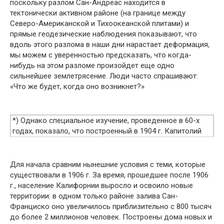
поскольку разлом Сан-Андреас находится в
тектонически активном районе (на границе между
Северо-Американской и Тихоокеанской плитами) и
прямые геодезические наблюдения показывают, что
вдоль это­го разлома в наши дни нарастает деформация,
мы можем с уве­ренностью предсказать, что когда-
нибудь на этом разломе про­изойдет еще одно
сильнейшее землетрясение. Люди часто спрашивают:
«Что же будет, когда оно возникнет?»
*) Однако специальное изучение, проведенное в 60-х
годах, показало, что построенный в 1904 г. Капитолий
недостаточно защищен от землетрясений; ра­боты по
его укреплению начались в 1976 г.
Для начала сравним нынешние условия с теми, которые
суще­ствовали в 1906 г. За время, прошедшее после 1906
г., население Калифорнии выросло и освоило новые
территории: в одном только районе залива Сан-
Франциско оно увеличилось приблизи­тельно с 800 тысяч
до более 2 миллионов человек. Построены дома новых и