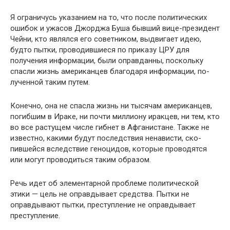
Я ограничусь указанием на то, что после политиче­ских
ошибок и ужасов Джорджа Буша бывший вице-пре­зидент
Чейни, кто являлся его советником, выдвигает идею,
будто пытки, проводившиеся по приказу ЦРУ для
получения информации, были оправданны, поскольку
спасли жизнь американцев благодаря информации, по­
лученной таким путем.
Конечно, она не спасла жизнь ни тысячам американ­цев,
погибшим в Ираке, ни почти миллиону иракцев, ни тем, кто
во все растущем числе гибнет в Афганистане. Так­же не
известно, какими будут последствия ненависти, ско­
пившейся вследствие геноцидов, которые проводятся
или могут проводиться таким образом.
Речь идет об элементарной проблеме политической
этики — цель не оправдывает средства. Пытки не
оправды­вают пытки, преступление не оправдывает
преступление.