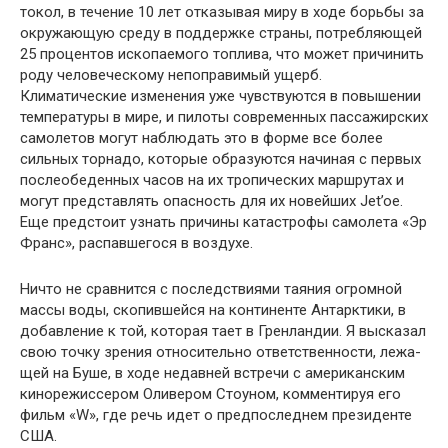
токол, в течение 10 лет отказывая миру в ходе борьбы за
окружающую среду в поддержке страны, потребляющей
25 процентов ископаемого топлива, что может причинить
роду человеческому непоправимый ущерб.
Климатические изме­нения уже чувствуются в повышении
температуры в мире, и пилоты современных пассажирских
самолетов могут на­блюдать это в форме все более
сильных торнадо, которые образуются начиная с первых
послеобеденных часов на их тропических маршрутах и
могут представлять опасность для их новейших Jet’oe.
Еще предстоит узнать причины ка­тастрофы самолета «Эр
Франс», распавшегося в воздухе.
Ничто не сравнится с последствиями таяния огром­ной
массы воды, скопившейся на континенте Антарктики, в
добавление к той, которая тает в Гренландии. Я высказал
свою точку зрения относительно ответственности, лежа­
щей на Буше, в ходе недавней встречи с американским
ки­норежиссером Оливером Стоуном, комментируя его
фильм «W», где речь идет о предпоследнем президенте
США.