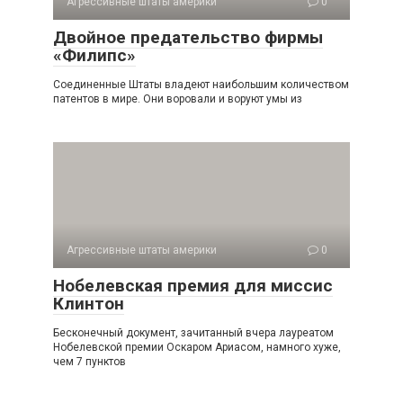
Агрессивные штаты америки
0
Двойное предательство фирмы
«Филипс»
Соединенные Штаты владеют наибольшим количест­вом
патентов в мире. Они воровали и воруют умы из
Агрессивные штаты америки
0
Нобелевская премия для миссис
Клинтон
Бесконечный документ, зачитанный вчера лауреатом
Нобелевской премии Оскаром Ариасом, намного хуже,
чем 7 пунктов