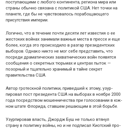
поступающими с любого кон­тинента, региона мира или
страны обычно связана с по­литикой США. Нет точки на
планете, где бы не чувство­валось порабощающего
присутствия империи.
Логично, что в течение почти десяти лет известия о ее
жестоких войнах занимали важные места в прессе и еще
более, когда это происходило в разгар президентских
вы­боров. Однако никто не мог себе представить, что
посреди драматических захватнических войн появятся
сообщения о секретных тюрьмах и центрах пыток —
позорный и тща­тельно хранимый в тайне секрет
правительства США.
Автор гротескной политики, приведшей к этому, узур­
пировал пост президента США на выборах в ноябре 2000
года посредством мошенничества при голосовании в юж­
ном штате Флорида, ставшем решающим в этой борьбе.
Узурпировав власть, Джордж Буш не только втянул
страну в политику войны, но и не подписал Киотский про­