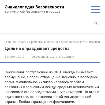
Перейти
Энциклопедия безопасности
к
survive in city/выживание в городе
контенту
Поиск:
Главная
»
Книги
»
Проблемы и явления
»
Агрессивные штаты америки
Цель не оправдывает средства
3 апреля 2012
Агрессивные штаты америки
Сообщения, поступающие из США, иногда вызывают
возмущение, а порой отвращение. Конечно, в последнее
время значительное их число касалось проблем,
связанных с серьезным международным экономическим
кризисом и его последствиями внутри империи. Но это не
единствен­ные, относящиеся к этой могущественной
стране… Любая страница с информациями,