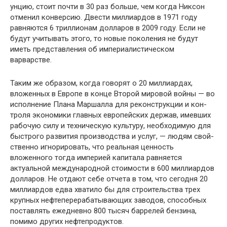
унцию, стоит почти в 30 раз больше, чем когда Ник­сон
отменил конверсию. Двести миллиардов в 1971 году
равняются 6 триллионам долларов в 2009 году. Если не
бу­дут учитывать этого, то новые поколения не будут
иметь представления об империалистическом
варварстве.
Таким же образом, когда говорят о 20 миллиардах,
вложенных в Европе в конце Второй мировой войны — во
исполнение Плана Маршалла для реконструкции и кон­
троля экономики главных европейских держав, имевших
рабочую силу и техническую культуру, необходимую для
быстрого развития производства и услуг, — людям свой­
ственно игнорировать, что реальная ценность
вложенного тогда империей капитала равняется
актуальной междуна­родной стоимости в 600 миллиардов
долларов. Не отдают себе отчета в том, что сегодня 20
миллиардов едва хватило бы для строительства трех
крупных нефтеперерабатываю­щих заводов, способных
поставлять ежедневно 800 тысяч баррелей бензина,
помимо других нефтепродуктов.