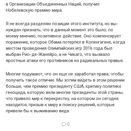
в Ор­ганизации Объединенных Наций, получил
Нобелевскую премию мира.
Я не всегда разделяю позиции этого института, но вы­
нужден признать, что в данный момент это было, по
моему мнению, позитивное действие. Оно компенсирует
пораже­ние, которое Обама потерпел в Копенгагене, когда
местом проведения Олимпийских игр 2016 года был
выбран Рио-де-Жанейро, а не Чикаго, что вызвало
яростные атаки его противников из радикальных правых.
Многие подумают, что он еще не заработал права, что­бы
получить такое отличие. Мы хотим видеть в этом ре­шении
больше, чем премию президенту США, критику по­литике
геноцида, которую вели многие президенты этой страны,
что привело мир к перекрестку, на котором он се­годня
находится, призыв к миру и поиску решений, кото­рые
привели бы к выживанию вида.
0