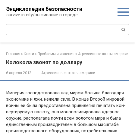
Перейти
Энциклопедия безопасности
к
survive in city/выживание в городе
контенту
Поиск:
Главная
»
Книги
»
Проблемы и явления
»
Агрессивные штаты америки
Колокола звонят по доллару
6 апреля 2012
Агрессивные штаты америки
Империя господствовала над миром больше благодаря
экономике и лжи, нежели силе. В конце Второй мировой
войны ей была предоставлена привилегия печатать кон­
вертируемую валюту, она монополизировала ядерное
ору­жие, располагала почти всем золотом мира и была
един­ственным производителем в большом масштабе
произ­водственного оборудования, потребительских