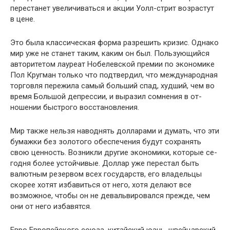
перестанет увеличивать­ся и акции Уолл-стрит возрастут
в цене.
Это была классическая форма разрешить кризис. Од­нако
мир уже не станет таким, каким он был. Пользующий­ся
авторитетом лауреат Нобелевской премии по экономи­ке
Пол Кругман только что подтвердил, что международ­ная
торговля пережила самый больший спад, худший, чем во
время Большой депрессии, и выразил сомнения в от­
ношении быстрого восстановления.
Мир также нельзя наводнять долларами и думать, что эти
бумажки без золотого обеспечения будут сохранять
свою ценность. Возникли другие экономики, которые се­
годня более устойчивые. Доллар уже перестал быть
валют­ным резервом всех государств, его владельцы
скорее хотят избавиться от него, хотя делают все
возможное, чтобы он не девальвировался прежде, чем
они от него избавятся.