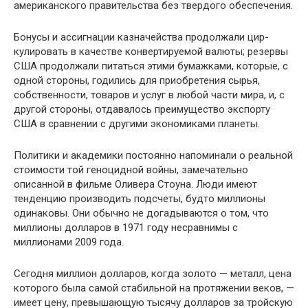
американ­ского правительства без твердого обеспечения.
Бонусы и ассигнации казначейства продолжали цир­
кулировать в качестве конвертируемой валюты; резервы
США продолжали питаться этими бумажками, которые, с
одной стороны, годились для приобретения сырья,
собст­венности, товаров и услуг в любой части мира, и, с
другой стороны, отдавалось преимущество экспорту
США в срав­нении с другими экономиками планеты.
Политики и академики постоянно напоминали о ре­альной
стоимости той геноцидной войны, замечательно
описанной в фильме Оливера Стоуна. Люди имеют
тенден­цию производить подсчеты, будто миллионы
одинаковы. Они обычно не догадываются о том, что
миллионы долла­ров в 1971 году несравнимы с
миллионами 2009 года.
Сегодня миллион долларов, когда золото — металл, цена
которого была самой стабильной на протяжении ве­ков, —
имеет цену, превышающую тысячу долларов за трой­скую