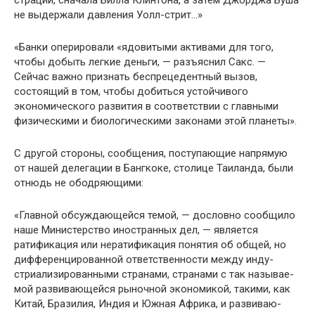
страции, сначала Билла Клинтона, а затем Джорджа Буша
не выдержали давления Уолл-стрит…»
«Банки оперировали «ядовитыми активами для того,
чтобы добыть легкие деньги, — разъяснил Сакс. —
Сейчас важно признать беспрецедентный вызов,
состоящий в том, чтобы добиться устойчивого
экономического развития в соответствии с главными
физическими и биологическими законами этой планеты».
С другой стороны, сообщения, поступающие напря­мую
от нашей делегации в Бангкоке, столице Таиланда, были
отнюдь не ободряющими:
«Главной обсуждающейся темой, — дословно сооб­щило
наше Министерство иностранных дел, — являет­ся
ратификация или нератификация понятия об общей, но
дифференцированной ответственности между инду­
стриализированными странами, странами с так называе­
мой развивающейся рыночной экономикой, такими, как
Китай, Бразилия, Индия и Южная Африка, и развиваю­