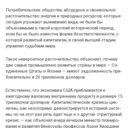
Потребительские общества, абсурдное и своевольное
расточительство энергии и природных ресурсов, которые
сегодня угрожают выживанию вида, не были бы
объясни­мыми в такой короткий исторический период,
если бы не было известна форма безответственности, с
которой раз­витый капитализм, в своей высшей стадии,
управлял судь­бами мира.
Такое невероятное расточительство объясняет, почему
две самые промышленно развитые страны в мире — Со­
единенные Штаты и Япония — имеют задолженность при­
близительно в 20 триллионов долларов.
Естественно, что экономика США приближается к
ежегодному валовому внутреннему продукту в размере 15
триллионов долларов. Капиталистические кризисы цик-
личны, как неоспоримо демонстрируется историей систе­
мы, но на этот раз речь идет еще и о другом: структурный
кризис — как объяснял вчера вечером министр планиро­
вания и развития Венесуэлы профессор Хорхе Хиордани