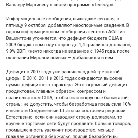
Вальтеру Мартинесу в своей программе «Телесур».
Информационные сообщения, вышедшие сегодня, в
пятницу 9 октября, добавляют неоспоримые сведения. В
одном информационном сообщении агентства АФП из
Вашингтона уточняется, что дефицит бюджета США в
2009 бюджетном году возрос до 1,4 триллиона долларов,
9,9% ВВП, «нечто никогда не виданное с 1945 года, после
окон­чания Мировой войны» — добавляется в нем.
Дефицит в 2007 году уже равнялся одной трети этой
цифры. В 2010, 2011 и 2012 годах ожидаются высокие
сум­мы дефицитного характера. Этот огромный дефицит
про­диктован, главным образом, конгрессом и
правительст­вом США, чтобы спасти крупные банки этой
страны, не допустить, чтобы безработица превысила 10%
и вывести Соединенные Штаты из состояния рецессии.
Естествен­но, если они наводнят страну долларами, то
крупные тор­говые сети будут продавать больше товаров,
промышлен­ность увеличит производство, меньше
граждан останется без жилья, прилив безработицы