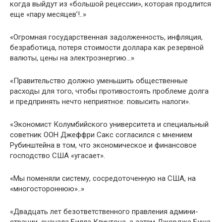
когда выйдут из «большой рецессии», которая про­длится
еще «пару месяцев’!..»
«Огромная государственная задолженность, инфля­ция,
безработица, потеря стоимости доллара как резерв­ной
валюты, цены на электроэнергию…»
«Правительство должно уменьшить общественные
расходы для того, чтобы противостоять проблеме долга
и предпринять нечто неприятное: повысить налоги».
«Экономист Колумбийского университета и специаль­ный
советник ООН Джеффри Сакс согласился с мнением
Рубинштейна в том, что экономическое и финансовое
гос­подство США «угасает».
«Мы поменяли систему, сосредоточенную на США, на
«многостороннюю»..»
«Двадцать лет безответственного правления админи­