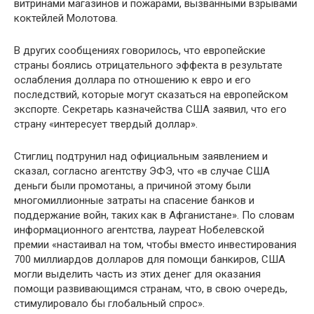
витринами магазинов и пожарами, вызванными взрывами
коктейлей Молотова.
В других сообщениях говорилось, что европейские
страны боялись отрицательного эффекта в результате
ос­лабления доллара по отношению к евро и его
последствий, которые могут сказаться на европейском
экспорте. Секре­тарь казначейства США заявил, что его
страну «интересу­ет твердый доллар».
Стиглиц подтрунил над официальным заявлением и
сказал, согласно агентству ЭФЭ, что «в случае США
деньги были промотаны, а причиной этому были
многомиллион­ные затраты на спасение банков и
поддержание войн, таких как в Афганистане». По словам
информационного агентст­ва, лауреат Нобелевской
премии «настаивал на том, чтобы вместо инвестирования
700 миллиардов долларов для по­мощи банкиров, США
могли выделить часть из этих денег для оказания
помощи развивающимся странам, что, в свою очередь,
стимулировало бы глобальный спрос».