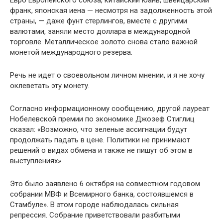
Евро Европейского союза, китайский юань, швейцар­ский
франк, японская иена — несмотря на задолженность этой
страны, — даже фунт стерлингов, вместе с другими
валютами, заняли место доллара в международной
торгов­ле. Металлическое золото снова стало важной
монетой ме­ждународного резерва.
Речь не идет о своевольном личном мнении, и я не хочу
оклеветать эту монету.
Согласно информационному сообщению, другой лау­реат
Нобелевской премии по экономике Джозеф Стиглиц
сказал: «Возможно, что зеленые ассигнации будут
продол­жать падать в цене. Политики не принимают
решений о ви­дах обмена и также не пишут об этом в
выступлениях».
Это было заявлено 6 октября на совместном годовом
собрании МВФ и Всемирного банка, состоявшемся в
Стам­буле». В этом городе наблюдалась сильная
репрессия. Соб­рание приветствовали разбитыми