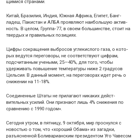
щимися странами.
Китай, Бразилия, Индия, Южная Африка, Египет, Банг­
ладеш, Пакистан и АЛБА проявляют наибольшую актив­
ность. В целом, Группа-77, в своем большинстве, стоит на
твердых и правильных позициях.
Цифры сокращения выбросов углекислого газа, о кото­
рых ведутся переговоры, не соответствуют цифрам,
подсчи­танным учеными, 25—40%, для того, чтобы
удерживать по­вышение температуры ниже 2 градусов
Цельсия. В данный момент, на переговорах идет речь о
снижении на 11-18%.
Соединенные Штаты не прилагают никаких дейст­
вительных усилий. Они признают лишь 4% снижения по
сравнению с 1990 годом».
Сегодня утром, в пятницу, 9 октября, мир проснулся с
новостью о том, что «хороший Обама» из загадки,
разъяс­ненной Боливарианским президентом Уго Чавесом