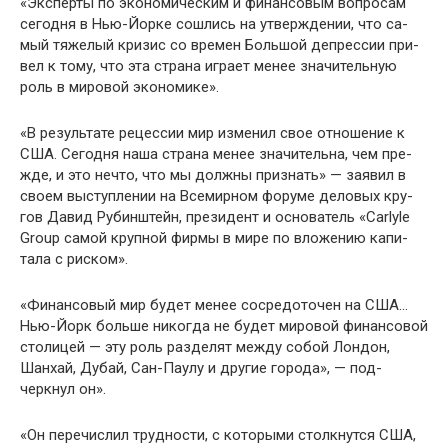
«Эксперты по экономическим и финансовым вопро­сам
сегодня в Нью-Йорке сошлись на утверждении, что са­
мый тяжелый кризис со времен Большой депрессии при­
вел к тому, что эта страна играет менее значительную
роль в мировой экономике».
«В результате рецессии мир изменил свое отношение к
США. Сегодня наша страна менее значительна, чем пре­
жде, и это нечто, что мы должны признать» — заявил в
своем выступлении на Всемирном форуме деловых кру­
гов Давид Рубинштейн, президент и основатель «Carlyle
Group самой крупной фирмы в мире по вложению капи­
тала с риском».
«Финансовый мир будет менее сосредоточен на США…
Нью-Йорк больше никогда не будет мировой фи­нансовой
столицей — эту роль разделят между собой Лон­дон,
Шанхай, Дубай, Сан-Паулу и другие города», — под­
черкнул он».
«Он перечислил трудности, с которыми столкнутся США,