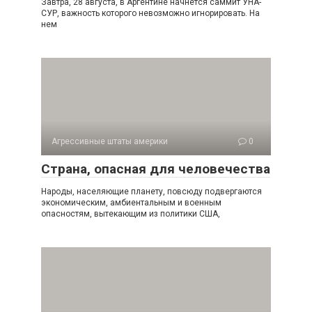
Завтра, 28 августа, в Аргентине начнется саммит УНА-
СУР, важность которого невозможно игнорировать. На
нем
Агрессивные штаты америки
0
Страна, опасная для человечества
Народы, населяющие планету, повсюду подвергаются
экономическим, амбиентальным и военным
опасностям, вытекающим из политики США,