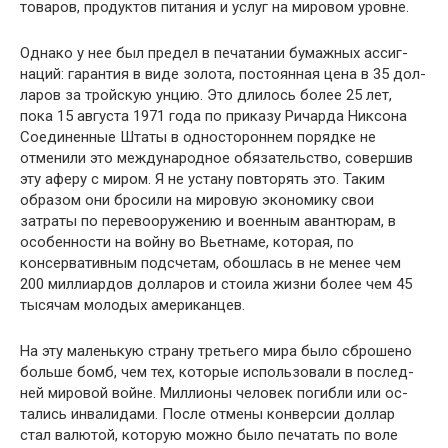
товаров, продуктов питания и услуг на мировом уровне.
Однако у нее был предел в печатании бумажных ассиг­
наций: гарантия в виде золота, постоянная цена в 35 дол­
ларов за тройскую унцию. Это длилось более 25 лет,
пока 15 августа 1971 года по приказу Ричарда Никсона
Соеди­ненные Штаты в одностороннем порядке не
отменили это международное обязательство, совершив
эту аферу с ми­ром. Я не устану повторять это. Таким
образом они бро­сили на мировую экономику свои
затраты по перевоору­жению и военным авантюрам, в
особенности на войну во Вьетнаме, которая, по
консервативным подсчетам, обош­лась в не менее чем
200 миллиардов долларов и стоила жизни более чем 45
тысячам молодых американцев.
На эту маленькую страну третьего мира было сброше­но
больше бомб, чем тех, которые использовали в послед­
ней мировой войне. Миллионы человек погибли или ос­
тались инвалидами. После отмены конверсии доллар
стал валютой, которую можно было печатать по воле