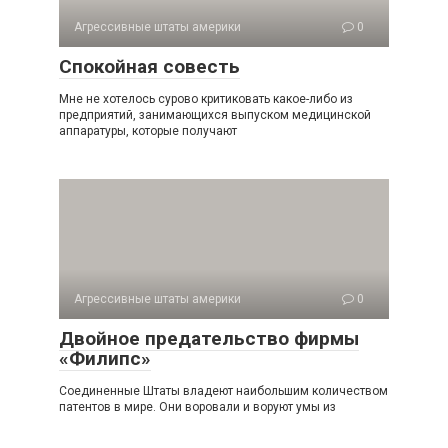
Агрессивные штаты америки
0
Спокойная совесть
Мне не хотелось сурово критиковать какое-либо из
предприятий, занимающихся выпуском медицинской
ап­паратуры, которые получают
Агрессивные штаты америки
0
Двойное предательство фирмы
«Филипс»
Соединенные Штаты владеют наибольшим количест­вом
патентов в мире. Они воровали и воруют умы из