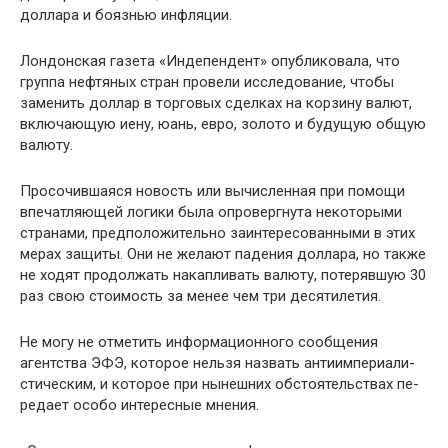
доллара и боязнью инфляции.
Лондонская газета «Индепендент» опубликовала, что
группа нефтяных стран провели исследование, чтобы
заме­нить доллар в торговых сделках на корзину валют,
включаю­щую иену, юань, евро, золото и будущую общую
валюту.
Просочившаяся новость или вычисленная при помо­щи
впечатляющей логики была опровергнута некоторыми
странами, предположительно заинтересованными в этих
мерах защиты. Они не желают падения доллара, но также
не ходят продолжать накапливать валюту, потерявшую 30
раз свою стоимость за менее чем три десятилетия.
Не могу не отметить информационного сообщения
агентства ЭФЭ, которое нельзя назвать антиимпериали­
стическим, и которое при нынешних обстоятельствах пе­
редает особо интересные мнения.