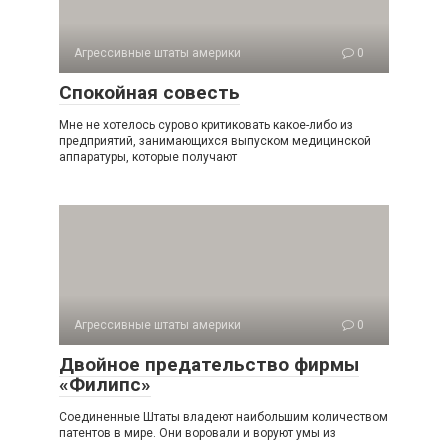
Агрессивные штаты америки
0
Спокойная совесть
Мне не хотелось сурово критиковать какое-либо из
предприятий, занимающихся выпуском медицинской
ап­паратуры, которые получают
Агрессивные штаты америки
0
Двойное предательство фирмы
«Филипс»
Соединенные Штаты владеют наибольшим количест­вом
патентов в мире. Они воровали и воруют умы из