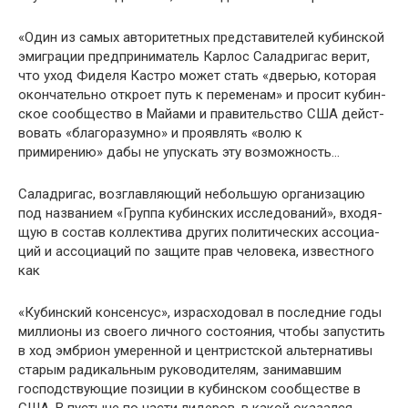
«Один из самых авторитетных представителей кубин­ской
эмиграции предприниматель Карлос Саладригас ве­рит,
что уход Фиделя Кастро может стать «дверью, которая
окончательно откроет путь к переменам» и просит кубин­
ское сообщество в Майами и правительство США дейст­
вовать «благоразумно» и проявлять «волю к
примирению» дабы не упускать эту возможность…
Саладригас, возглавляющий небольшую организацию
под названием «Группа кубинских исследований», входя­
щую в состав коллектива других политических ассоциа­
ций и ассоциаций по защите прав человека, известного
как
«Кубинский консенсус», израсходовал в последние годы
миллионы из своего личного состояния, чтобы запустить
в ход эмбрион умеренной и центристской альтернативы
старым радикальным руководителям, занимавшим
господ­ствующие позиции в кубинском сообществе в