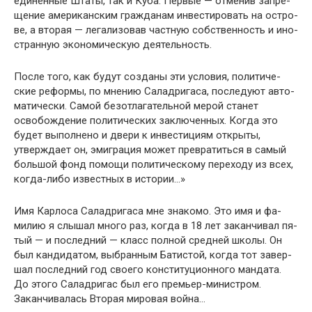
единенные Штаты, так и Куба. Первые — отменив запре­
щение американским гражданам инвестировать на остро­
ве, а вторая — легализовав частную собственность и ино­
странную экономическую деятельность.
После того, как будут созданы эти условия, политиче­
ские реформы, по мнению Саладригаса, последуют авто­
матически. Самой безотлагательной мерой станет
освобо­ждение политических заключенных. Когда это
будет вы­полнено и двери к инвестициям открыты,
утверждает он, эмиграция может превратиться в самый
большой фонд по­мощи политическому переходу из всех,
когда-либо извест­ных в истории…»
Имя Карлоса Саладригаса мне знакомо. Это имя и фа­
милию я слышал много раз, когда в 18 лет заканчивал пя­
тый — и последний — класс полной средней школы. Он
был кандидатом, выбранным Батистой, когда тот завер­
шал последний год своего конституционного мандата.
До этого Саладригас был его премьер-министром.
Заканчива­лась Вторая мировая война…