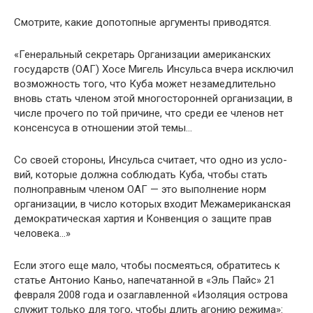
Смотрите, какие допотопные аргументы приводятся.
«Генеральный секретарь Организации американских
государств (ОАГ) Хосе Мигель Инсульса вчера исключил
возможность того, что Куба может незамедлительно
вновь стать членом этой многосторонней организации, в
числе прочего по той причине, что среди ее членов нет
консен­суса в отношении этой темы…
Со своей стороны, Инсульса считает, что одно из усло­
вий, которые должна соблюдать Куба, чтобы стать
полно­правным членом ОАГ — это выполнение норм
организа­ции, в число которых входит Межамериканская
демокра­тическая хартия и Конвенция о защите прав
человека…»
Если этого еще мало, чтобы посмеяться, обратитесь к
статье Антонио Каньо, напечатанной в «Эль Пайс» 21
фев­раля 2008 года и озаглавленной «Изоляция острова
служит только для того, чтобы длить агонию режима»: