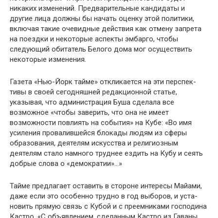
никаких изменений. Предвари­тельные кандидаты и
другие лица должны бы начать оцен­ку этой политики,
включая такие очевидные действия как отмену запрета
на поездки и некоторые аспекты эмбарго, чтобы
следующий обитатель Белого дома мог осуществить
некоторые изменения.
Газета «Нью-Йорк тайме» откликается на эти перспек­
тивы в своей сегодняшней редакционной статье,
указывая, что администрация Буша сделала все
возможное «чтобы заверить, что она не имеет
возможности повлиять на со­бытия» на Кубе: «Во имя
усиления провалившейся блока­ды людям из сферы
образования, деятелям искусства и религиозным
деятелям стало намного труднее ездить на Кубу и сеять
добрые слова о «демократии»…»
Тайме предлагает оставить в стороне интересы Майа­ми,
даже если это особенно трудно в год выборов, и уста­
новить прямую связь с Кубой и с преемниками господи­на
Кастро. «С объявлением, сделанным Кастро из Гаваны,