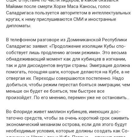
США. В пус­тыне по части лидеров, в какой оказался
Майами после смерти Хорхе Маса Каносы, голос
Саладригаса пользует­ся авторитетом в интеллектуальных
кругах, к нему прислу­шиваются СМИ и иностранные
дипломаты.
В телефонном разговоре из Доминиканской Республи­ки
Саладригас заявил: «Продолжение изоляции Кубы спо­
собствует лишь продлению агонии режима». Это весьма
обнадеживающий момент как для кубинцев в изгнании,
так и для диссидентов внутри страны. Эмиграция долж­на
помогать, поощряя шаги, которые делаются на Кубе, а не
отвергая их. Переходы совершаются постепенно. Надо
добиться, чтобы режим перестал бояться эмиграции; чем
меньше он будет ее бояться, тем быстрее все
произойдет. По его мнению, перемен уже не остановить…
Во Флориде живет миллион кубинцев, имеющих дос­
таточно средств, чтобы за очень короткий срок оживить
экономический механизм острова, если для этого будут
необходимые условия, которые должны создать как Со­