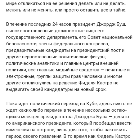
мире откликаться на ее решения делать или не делать,
менять или не менять, или просто оставить все в тайне.
В течение последних 24 часов президент Джордж Буш,
высокопоставленные должностные лица его
государствен­ного департамента, его Совет национальной
безопасности, члены федерального конгресса,
предварительные кандида­ты на президентский пост и
другие первостепенные поли­тические фигуры,
политические аналитики и главные цен­тры внешней
политики, все главные медийные средства — печатные и
электронные, группы защиты прав человека и многие
другие откликнулись на решение Фиделя Кастро не
выдвигать своей кандидатуры на новый срок.
Пока идет политический переход на Кубе, здесь никто не
ждет каких-либо перемен в течение нескольких остаю­
щихся месяцев президентства Джорджа Буша — десято­
го американского президента, который пообещал ввести
изменения на острове, лишь для того, чтобы закончить
период своего правления. В то время как Фидель Кастро