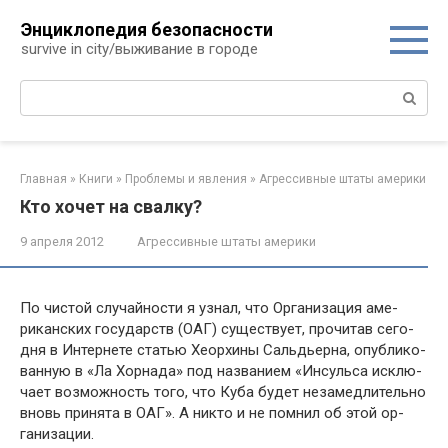
Перейти
Энциклопедия безопасности
к
survive in city/выживание в городе
контенту
Поиск:
Главная
»
Книги
»
Проблемы и явления
»
Агрессивные штаты америки
Кто хочет на свалку?
9 апреля 2012
Агрессивные штаты америки
По чистой случайности я узнал, что Организация аме­
риканских государств (ОАГ) существует, прочитав сего­
дня в Интернете статью Хеорхины Сальдьерна, опублико­
ванную в «Ла Хорнада» под названием «Инсульса исклю­
чает возможность того, что Куба будет незамедлительно
вновь принята в ОАГ». А никто и не помнил об этой ор­
ганизации.