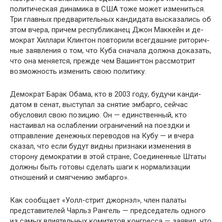
политическая динамика в США тоже может измениться.
Три главных предварительных кандидата высказались об
этом вчера, причем республиканец Джон Маккейн и де­
мократ Хиллари Клинтон повторили всегдашние риторич­
ные заявления о том, что Куба сначала должна доказать,
что она меняется, прежде чем Вашингтон рассмотрит
воз­можность изменить свою политику.
Демократ Барак Обама, кто в 2003 году, будучи канди­
датом в сенат, выступал за снятие эмбарго, сейчас
обусло­вил свою позицию. Он — единственный, кто
настаивал на ослаблении ограничений на поездки и
отправление денеж­ных переводов на Кубу — и вчера
сказал, что если будут видны признаки изменения в
сторону демократии в этой стране, Соединенные Штаты
должны быть готовы сделать шаги к нормализации
отношений и смягчению эмбарго».
Как сообщает «Уолл-стрит джорнэл», член палаты
представителей Чарльз Рангель — председатель одного
из самых влиятельных комитетов конгресса — заявил, что