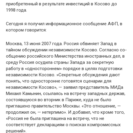
приоб­ретенный в результате инвестиций в Косово до
1998 года.
Сегодня я получил информационное сообщение АФП, в
котором говорится:
Москва, 13 июня 2007 года. Россия обвиняет Запад в
тайном обсуждении независимости Косово. Согласно со­
общению российского Министерства иностранных дел, в
среду Россия осудила страны Запада за секретную
работу в «одностороннем» порядке в целях подготовки
независи­мости Косово. »Секретные обсуждения дают
понять, что односторонне готовятся сценарии для
независимости Ко­сово», — заявил представитель МИДа
Михаил Камынин, ссылаясь на встречу западных держав,
состоявшуюся во вторник в Париже, куда не было
приглашено правительст­во Москвы. «Это отношение, —
продолжил он, — нетерпи­мо». И добавил, что кроме того,
«Россия не была пригла­шена на встречу, что не
соответствует декларациям о по­исках компромиссных
решений».