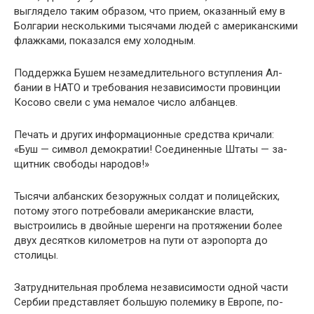
выгляде­ло таким образом, что прием, оказанный ему в
Болгарии несколькими тысячами людей с американскими
флажка­ми, показался ему холодным.
Поддержка Бушем незамедлительного вступления Ал­
бании в НАТО и требования независимости провинции
Косово свели с ума немалое число албанцев.
Печать и других информационные средства кричали:
«Буш — символ демократии! Соединенные Штаты — за­
щитник свободы народов!»
Тысячи албанских безоружных солдат и полицейских,
потому этого потребовали американские власти,
выстрои­лись в двойные шеренги на протяжении более
двух десят­ков километров на пути от аэропорта до
столицы.
Затруднительная проблема независимости одной час­ти
Сербии представляет большую полемику в Европе, по­