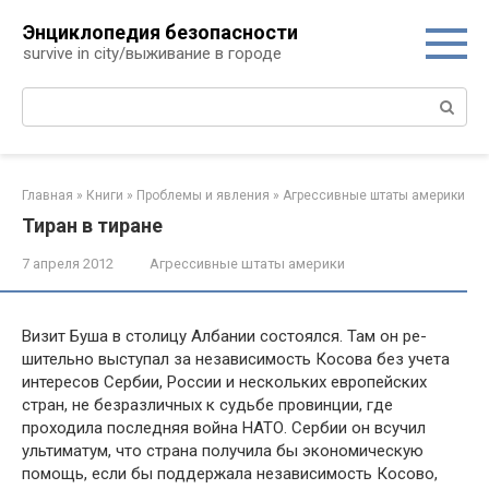
Перейти
Энциклопедия безопасности
к
survive in city/выживание в городе
контенту
Поиск:
Главная
»
Книги
»
Проблемы и явления
»
Агрессивные штаты америки
Тиран в тиране
7 апреля 2012
Агрессивные штаты америки
Визит Буша в столицу Албании состоялся. Там он ре­
шительно выступал за независимость Косова без учета
ин­тересов Сербии, России и нескольких европейских
стран, не безразличных к судьбе провинции, где
проходила по­следняя война НАТО. Сербии он всучил
ультиматум, что страна получила бы экономическую
помощь, если бы под­держала независимость Косово,