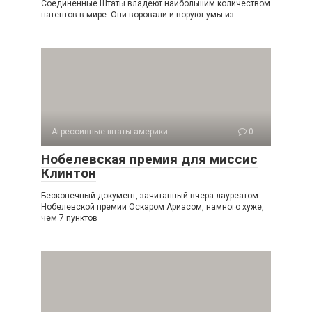
Соединенные Штаты владеют наибольшим количест­вом
патентов в мире. Они воровали и воруют умы из
Агрессивные штаты америки
0
Нобелевская премия для миссис
Клинтон
Бесконечный документ, зачитанный вчера лауреатом
Нобелевской премии Оскаром Ариасом, намного хуже,
чем 7 пунктов