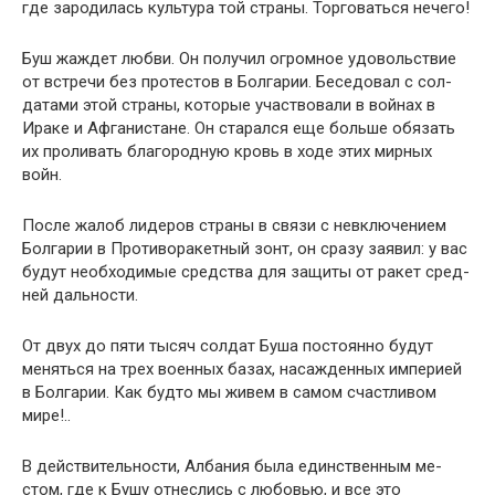
где зародилась культура той страны. Торговаться нечего!
Буш жаждет любви. Он получил огромное удовольст­вие
от встречи без протестов в Болгарии. Беседовал с сол­
датами этой страны, которые участвовали в войнах в
Ира­ке и Афганистане. Он старался еще больше обязать
их про­ливать благородную кровь в ходе этих мирных
войн.
После жалоб лидеров страны в связи с невключением
Болгарии в Противоракетный зонт, он сразу заявил: у вас
будут необходимые средства для защиты от ракет сред­
ней дальности.
От двух до пяти тысяч солдат Буша постоянно будут
меняться на трех военных базах, насажденных империей
в Болгарии. Как будто мы живем в самом счастливом
мире!..
В действительности, Албания была единственным ме­
стом, где к Бушу отнеслись с любовью, и все это