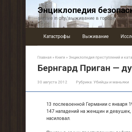
Перейти
Энциклопедия безопас
к
контенту
survive in city/выживание в городе
Катастрофы
Выживание
Иссл
Главная
»
Книги
»
Энциклопедия преступлений и кат
Бернгард Приган — д
30 августа 2012
Рубрика:
Убийцы и маньяки
13 послевоенной Германии с января 1
147 нападений на женщин и девушек, 
насиловал.