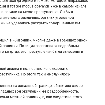
вовал всегда одним и тем же методом. Выражаясь
ин и тот же modus operandi. Уже в самом начале
аз ловили на месте преступления. Он был
м именем в различных органах уголовной
дами не удавалось раскрыть совершенные им
шил в «бизоний», многие даже в Границах одной
й полиции. Полиция располагала подробным
го квартир, его преступления были занесены в
ый анализ и полностью использовать
ступника. Но этого так и не случилось.
шенных на зональной границе, обнажило самое
падных зон оккупации: ее раздробленность,
ми местной полиции, и, как следствие этого,