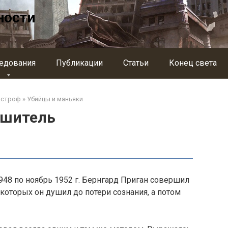
ности
едования
Публикации
Статьи
Конец света
астроф
»
Убийцы и маньяки
ушитель
948 по ноябрь 1952 г. Бернгард Приган совершил
которых он душил до потери сознания, а потом