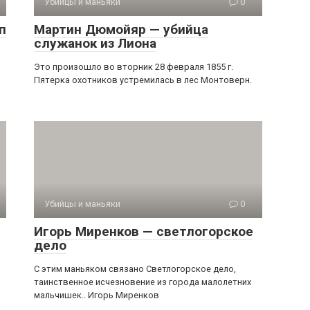
Убийцы и маньяки
0
п
Мартин Дюмойяр — убийца
служанок из Лиона
Это произошло во вторник 28 февраля 1855 г.
Пятерка охотников устремилась в лес Монтоверн.
Убийцы и маньяки
0
Игорь Миренков — светлогорское
дело
С этим маньяком связано Светлогорское дело,
таинственное исчезновение из города малолетних
мальчишек.. Игорь Миренков