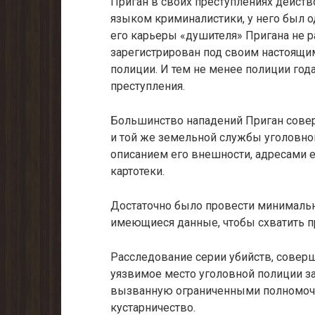
Приган в своих преступлениях дейст
языком криминалистики, у него был од
его карьеры «душителя» Пригана не р
зарегистрирован под своим настоящи
полиции. И тем не менее полиции го
преступления.
Большинство нападений Приган совер
и той же земельной службы уголовно
описанием его внешности, адресами е
картотеки.
Достаточно было провести минимальн
имеющиеся данные, чтобы схватить пре
Расследование серии убийств, совер
уязвимое место уголовной полиции за
вызванную ограниченными полномочия
кустарничество.