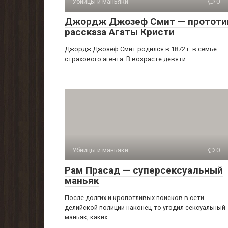
Убийцы и маньяки
0
Джордж Джозеф Смит — прототи
рассказа Агаты Кристи
Джордж Джозеф Смит родился в 1872 г. в семье
страхового агента. В возрасте девяти
Убийцы и маньяки
0
Рам Прасад — суперсексуальный
маньяк
После долгих и кропотливых поисков в сети
делийской полиции наконец-то угодил сексуальный
маньяк, каких