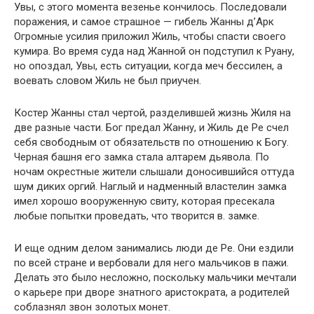
Увы, с этого момента везенье кончилось. Последовали
поражения, и самое страшное — гибель Жанны д’Арк
Огромные усилия приложил Жиль, чтобы спасти своего
кумира. Во время суда над Жанной он подступил к Руану,
но опоздал, Увы, есть ситуации, когда меч бессилен, а
воевать словом Жиль не был приучен.
Костер Жанны стал чертой, разделившей жизнь Жиля на
две разные части. Бог предал Жанну, и Жиль де Ре счел
себя свободным от обязательств по отношению к Богу.
Черная башня его замка стала алтарем дьявола. По
ночам окрестные жители слышали доносившийся оттуда
шум диких оргий. Наглый и надменный властелин замка
имел хорошо вооруженную свиту, которая пресекала
любые попытки проведать, что творится в. замке.
И еще одним делом занимались люди де Ре. Они ездили
по всей стране и вербовали для него мальчиков в пажи.
Делать это было несложно, поскольку мальчики мечтали
о карьере при дворе знатного аристократа, а родителей
соблазнял звон золотых монет.