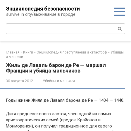
Перейти
Энциклопедия безопасности
к
survive in city/выживание в городе
контенту
Поиск:
Главная
»
Книги
»
Энциклопедия преступлений и катастроф
»
Убийцы
и маньяки
Жиль де Лаваль барон де Ре — маршал
Франции и убийца мальчиков
30 августа 2012
Убийцы и маньяки
Годы жизни Жиля де Лаваля барона де Ре — 1404 — 1440.
Дитя средневекового застоя, член одной из самых
аристократических семей (предок Крайонов и
Монморанси), он получил традиционное для своего