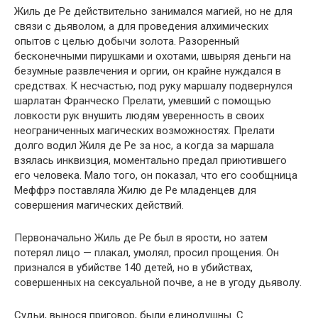
Жиль де Ре действительно занимался магией, но не для
связи с дьяволом, а для проведения алхимических
опытов с целью добычи золота. Разоренный
бесконечными пирушками и охотами, швыряя деньги на
безумные развлечения и оргии, он крайне нуждался в
средствах. К несчастью, под руку маршалу подвернулся
шарлатан Франческо Прелати, умевший с помощью
ловкости рук внушить людям уверенность в своих
неограниченных магических возможностях. Прелати
долго водил Жиля де Ре за нос, а когда за маршала
взялась инквизция, моментально предал приютившего
его человека. Мало того, он показал, что его сообщница
Меффрэ поставляла Жилю де Ре младенцев для
совершения магических действий.
Первоначально Жиль де Ре был в ярости, но затем
потерял лицо — плакал, умолял, просил прощения. Он
признался в убийстве 140 детей, но в убийствах,
совершенных на сексуальной почве, а не в угоду дьяволу.
Судьи, вынося приговор, были единодушны. С