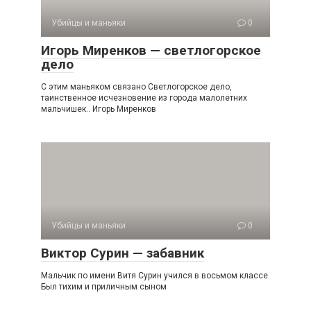
Убийцы и маньяки
0
Игорь Миренков — светлогорское
дело
С этим маньяком связано Светлогорское дело,
таинственное исчезновение из города малолетних
мальчишек.. Игорь Миренков
Убийцы и маньяки
0
Виктор Сурин — забавник
Мальчик по имени Витя Сурин учился в восьмом классе.
Был тихим и приличным сыном