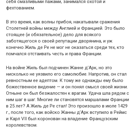
себя смазливыми пажами, занимался охотой и
фехтованием.
В это время, как волны прибоя, накатывали сражения
Столетней войны между Англией и Францией. Это было
стоящее (и обязательное) дело для всякого
заботящегося о своей репутации дворянина, и уж
конечно Жиль де Ре не мог не оказаться среди тех, кто
помчался отстаивать честь и права Франции.
На войне Жиль был подчинен Жанне д’Арк, но это
нисколько не уязвило его самолюбие. Напротив, он стал
ревностным ее адептом. К тому же однажды ему было
божественное видение — и он понял смысл своей жизни.
Отныне он был безжалостен к врагам. Удача шла рядом с
ним шаг в шаг. Многие ли становятся маршалами Франции
в 25 лет? А Жиль де Ре стал! Это произошло в июле 1429
г., после того, как войско Жанны д’Арк вступило в Реймс
и Карл VII был коронован на владение Французским
королевством.