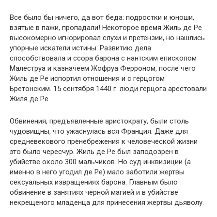
Все было бы ничего, да вот беда: подростки и юноши,
взятые в пажи, пропадали! Некоторое время Жиль де Ре
высокомерно игнорировал слухи и претензии, но нашлись
упорные искатели истины. Развитию дела
способствовала и ссора барона с нантским епископом
Малеструа и казначеем Жофруа Ферроном, после чего
Жиль де Ре испортил отношения и с герцогом
Бретонским. 15 сентября 1440 г. люди герцога арестовали
Жиля де Ре.
Обвинения, предъявленные аристократу, были столь
чудовищны, что ужаснулась вся Франция. Даже для
средневекового пренебрежения к человеческой жизни
это было чересчур. Жиль де Ре был заподозрен в
убийстве около 300 мальчиков. Но суд инквизиции (а
именно в него угодил де Ре) мало заботили жертвы
сексуальных извращениях барона. Главным было
обвинение в занятиях черной магией и в убийстве
некрещеного младенца для принесения жертвы дьяволу.