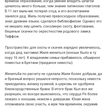
времени образование, когда умение владеть шпагой
ценилось много больше, чем знание латинских глаголов.
В 11 лет мальчик потерял отца, и его воспитанием
занялся дед. Жиль получил превосходное образование,
знал древние языки, сделался библиофилом. Однако это
не мешало ему ценить соколиную охоту, фехтование,
бешеные скачки по окрестностям родового замка
Тиффож.
Пространство для охоты и скачек изрядно увеличилось,
когда дед заставил Жиля жениться (юноше было в ту
пору 16 лет). К владениям семьи прибавилось обширное
поместье в Бретани (приданое невесты).
Женитьба по расчету не сделала Жиля более добрым, да
и брачный вопрос решался непросто, поскольку невеста
приходилась жениху кузиной, а церковь не одобряла
близкородственные браки. В итоге брак был все же
разрешен, но вскоре выяснилось, что сердце Ре более
лежало к юношам, нежели к девушкам. Юная жена
оплакивала свою участь, а муж тем временем, окружив