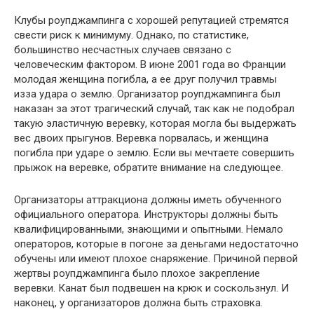
Клубы роупджампинга с хорошей репутацией стремятся
свести риск к минимуму. Однако, по статистике,
большинство несчастных случаев связано с
человеческим фактором. В июне 2001 года во Франции
молодая женщина погибла, а ее друг получил травмы
изза удара о землю. Организатор роупджампинга был
наказан за этот трагический случай, так как не подобрал
такую эластичную веревку, которая могла бы выдержать
вес двоих прыгунов. Веревка noрвалась, и женщина
погибла при ударе о землю. Если вы мечтаете совершить
прыжок на веревке, обратите внимание на следующее.
Организаторы аттракциона должны иметь обученного
официального оператора. Инструкторы должны быть
квалифицированными, знающими и опытными. Немало
операторов, которые в погоне за деньгами недостаточно
обучены или имеют плохое снаряжение. Причиной первой
жертвы роупджампинга было плохое закрепление
веревки. Канат был подвешен на крюк и соскользнул. И
наконец, у организаторов должна быть страховка.