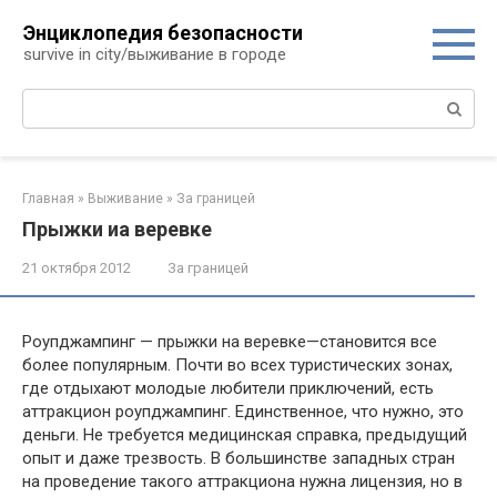
Перейти
Энциклопедия безопасности
к
survive in city/выживание в городе
контенту
Поиск:
Главная
»
Выживание
»
За границей
Прыжки иа веревке
21 октября 2012
За границей
Роупджампинг — прыжки на веревке—становится все
более популярным. Почти во всех туристических зонах,
где отдыхают молодые любители приключений, есть
аттракцион роупджампинг. Единственное, что нужно, это
деньги. Не требуется медицинская справка, предыдущий
опыт и даже трезвость. В большинстве западных стран
на проведение такого аттракциона нужна лицензия, но в