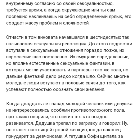
внутреннему согласию со своей сексуальностью,
требуется время, а когда окружающие или ты сам
поспешно наклеиваешь на себя определенный ярлык, это
создает массу проблем и сложностей.
Отчасти в том виновата начавшаяся в шестидесятых так
называемая сексуальная революция. До этого подростки
вступали в сексуальные отношения гораздо позже, их
взросление шло постепенно. Их смущали определенные,
но вполне естественные сексуальные фантазии, в
которых могли участвовать и партнеры того же пола, но
дальше фантазий дело редко когда шло. Сейчас многие
молодые люди вступают в половые связи до того, как
успевают полностью осознать свои желания.
Когда двадцать лет назад молодой человек или девушка
не интрересовались особями противоположного пола,
про таких говорили, что они из тех, кто поздно
развивается. Дедушка трепал по загривку и говорил: Ну,
он станет настоящей грозой женщин, когда наконец
приударит за девчонками. А тетушка Софи щипала за