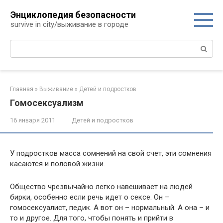
Перейти
Энциклопедия безопасности
к
survive in city/выживание в городе
контенту
Поиск:
Главная
»
Выживание
»
Детей и подростков
Гомосексуализм
16 января 2011
Детей и подростков
У подростков масса сомнений на свой счет, эти сомнения
касаются и половой жизни.
Общество чрезвычайно легко навешивает на людей
бирки, особенно если речь идет о сексе. Он –
гомосексуалист, педик. А вот он – нормальный. А она – и
то и другое. Для того, чтобы понять и прийти в