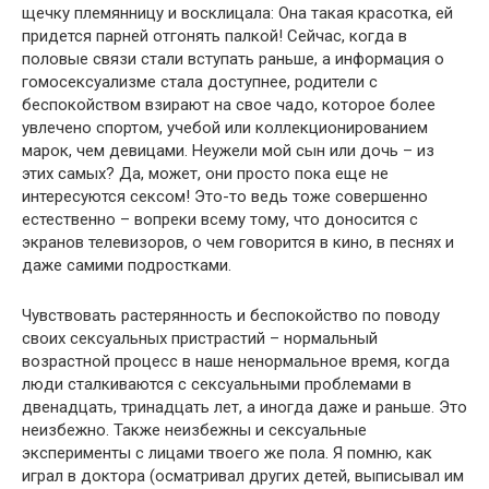
щечку племянницу и восклицала: Она такая красотка, ей
придется парней отгонять палкой! Сейчас, когда в
половые связи стали вступать раньше, а информация о
гомосексуализме стала доступнее, родители с
беспокойством взирают на свое чадо, которое более
увлечено спортом, учебой или коллекционированием
марок, чем девицами. Неужели мой сын или дочь – из
этих самых? Да, может, они просто пока еще не
интересуются сексом! Это-то ведь тоже совершенно
естественно – вопреки всему тому, что доносится с
экранов телевизоров, о чем говорится в кино, в песнях и
даже самими подростками.
Чувствовать растерянность и беспокойство по поводу
своих сексуальных пристрастий – нормальный
возрастной процесс в наше ненормальное время, когда
люди сталкиваются с сексуальными проблемами в
двенадцать, тринадцать лет, а иногда даже и раньше. Это
неизбежно. Также неизбежны и сексуальные
эксперименты с лицами твоего же пола. Я помню, как
играл в доктора (осматривал других детей, выписывал им