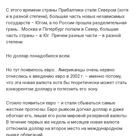
С этого времени страны Прибалтики стали Севером (хотя
и в разной степени), большая часть новых независимых
государств – Югом, а по России прошла разделительная
грань… Москва и Петербург попали в Север, большая
часть страны – в Юг. Причем разные части – в разной
степени.
Но доллар понадобился всем.
Но тут появилось евро… Американцы очень нервно
отнеслись к введению евро в 2002 г. – именно потому,
что эта новая валюта хотя бы теоретически может стать
конкурентом доллару и потеснить его зону.
Стоило появиться евро – и стали сбываться самые
жесткие прогнозы. Евро рывком догнал доллар и даже
обогнал его, лишая его роли мировой резервной валюты.
В течение первых же недель и месяцев новая валюта
оттеснила доллар на второе место на международном
рынке облигаций.