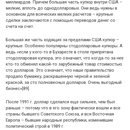
миллиардов. Причем большая часть купюр внутри США –
мелкие, вплоть до однодолларовых. Они ведь нужны в
основном для всяческих мелких расчетов – крупные
сделки заключаются с помощью переводов денег со
счета на счет.
Большая же часть ходящих за пределами США купюр –
крупные. Особенно популярны стодолларовые купюры. А
ведь «если у кого-то в Бухаресте в столе припрятана
стодолларовая купюра, это означает, что когда-то за нее
кто-то обменял какой-то зарубежный товар стоимостью
сто долларов. Это означает, что наше правительство
продало бумажку, раскрашенную черной и зеленой
краской, за сто полновесных долларов. Очень выгодный
бизнес»[89].
После 1991 г. доллар сделался еще сильнее, чем был
раньше – потому что в его зону фактически вошли и все
страны бывшего Советского Союза, и вся Восточная
Европа – бывшие народные республики, изменившие
политический строй в 1989 г.