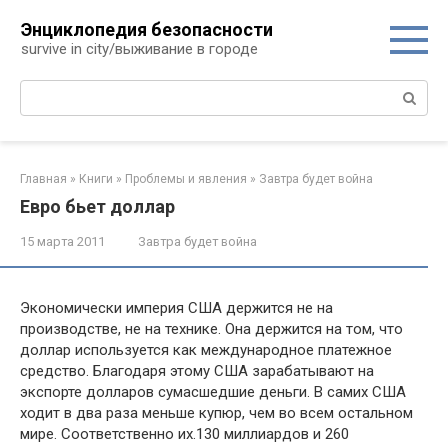
Перейти
Энциклопедия безопасности
к
survive in city/выживание в городе
контенту
Поиск:
Главная
»
Книги
»
Проблемы и явления
»
Завтра будет война
Евро бьет доллар
15 марта 2011
Завтра будет война
Экономически империя США держится не на
производстве, не на технике. Она держится на том, что
доллар используется как международное платежное
средство. Благодаря этому США зарабатывают на
экспорте долларов сумасшедшие деньги. В самих США
ходит в два раза меньше купюр, чем во всем остальном
мире. Соответственно их.130 миллиардов и 260