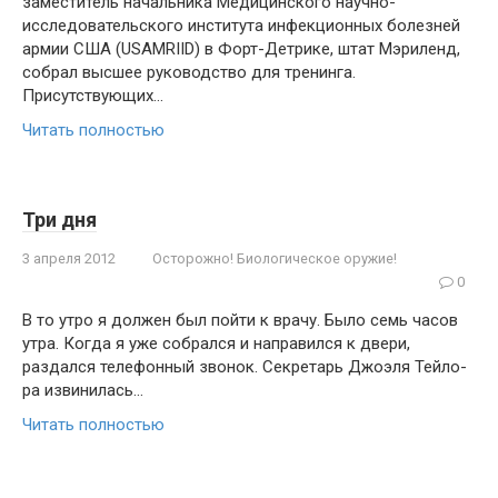
заместитель начальника Медицинского научно-
исследовательско­го института инфекционных болезней
армии США (USAMRIID) в Форт-Детрике, штат Мэриленд,
собрал высшее руковод­ство для тренинга.
Присутствующих…
Читать полностью
Три дня
3 апреля 2012
Осторожно! Биологическое оружие!
0
В то утро я должен был пойти к врачу. Было семь часов
утра. Когда я уже собрал­ся и направился к двери,
раздался теле­фонный звонок. Секретарь Джоэля Тейло­
ра извинилась…
Читать полностью