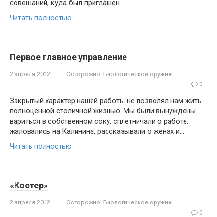
совещаний, ку­да был приглашен…
Читать полностью
Первое главное управление
2 апреля 2012
Осторожно! Биологическое оружие!
0
Закрытый характер нашей работы не позволял нам жить
полноценной столич­ной жизнью. Мы были вынуждены
ва­риться в собственном соку, сплетничали о работе,
жаловались на Калинина, расска­зывали о женах и…
Читать полностью
«Костер»
2 апреля 2012
Осторожно! Биологическое оружие!
0