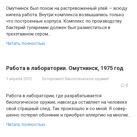
Омутнинск был похож на растрево­женный улей — всюду
кипела работа. Вну­три комплекса возвышались только
что построенные корпуса. Комплекс по про­изводству
бактерий туляремии должен был разместиться в
трехэтажном сером…
Читать полностью
Работа в лаборатории. Омутнинск, 1975 год
1 апреля 2012
Осторожно! Биологическое оружие!
0
Работа в лаборатории, где разрабаты­вается
биологическое оружие, навсегда оставляет на человеке
свой страшный след. Так произошло и со мной. Я совер­
шенно потерял обоняние и приобрел ал­лергию на многие…
Читать полностью