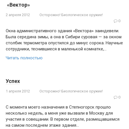
«Вектор»
2 апреля 2012
Осторожно! Биологическое оружие!
0
Окна административного здания «Вектора» заиндевели.
Была середина зи­мы, а она в Сибири суровая — за окном
столбик термометра опустился до минус сорока. Научные
сотрудники, теснившие­ся в маленькой комнатке,…
Читать полностью
Успех
1 апреля 2012
Осторожно! Биологическое оружие!
0
С момента моего назначения в Степногорск прошло
несколько недель, а меня уже вызвали в Москву для
участия в сове­щании. В первом отделе, размещавшемся
на самом последнем этаже здания…