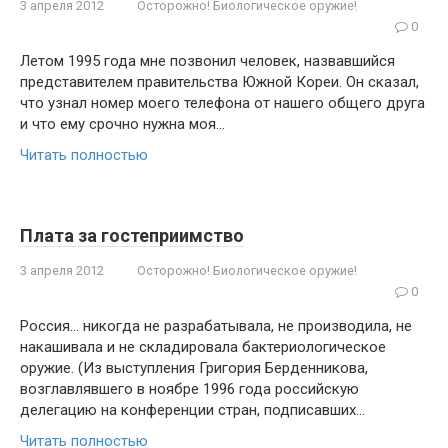
3 апреля 2012
Осторожно! Биологическое оружие!
0
Летом 1995 года мне позвонил чело­век, назвавшийся
представителем прави­тельства Южной Кореи. Он сказал,
что уз­нал номер моего телефона от нашего общего друга
и что ему срочно нужна моя…
Читать полностью
Плата за гостеприимство
3 апреля 2012
Осторожно! Биологическое оружие!
0
Россия… никогда не разрабатывала, не про­изводила, не
накашивала и не складировала бак­териологическое
оружие. (Из выступления Григория Берденникова,
возглавлявшего в ноябре 1996 года российскую
делегацию на конференции стран, подписавших…
Читать полностью