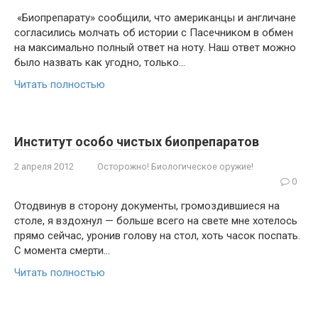
«Биопрепарату» сообщили, что американцы и англичане
согласи­лись молчать об истории с Пасечником в обмен
на максимально пол­ный ответ на ноту. Наш ответ можно
было назвать как угодно, только…
Читать полностью
Институт особо чистых биопрепаратов
2 апреля 2012
Осторожно! Биологическое оружие!
0
Отодвинув в сторону документы, гро­моздившиеся на
столе, я вздохнул — боль­ше всего на свете мне хотелось
прямо сейчас, уронив голову на стол, хоть часок поспать.
С момента смерти…
Читать полностью