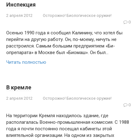
Инспекция
2 апреля 2012
Осторожно! Биологическое оружие!
0
Осенью 1990 года я сообщил Калини­ну, что хотел бы
перейти на другую рабо­ту. Он, по-моему, ничуть не
расстроился. Самым большим предприятием «Би­
опрепарата» в Москве был «Биомаш». Он был…
Читать полностью
В кремле
2 апреля 2012
Осторожно! Биологическое оружие!
0
На территории Кремля находилось здание, где
располагалась Военно-про­мышленная комиссия. С 1988
года я поч­ти постоянно посещал кабинеты этой
влиятельной организации. На одном из закрытых