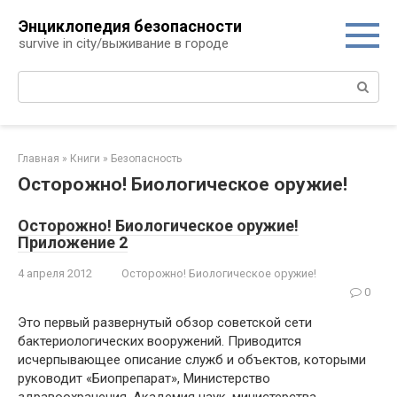
Перейти
Энциклопедия безопасности
к
survive in city/выживание в городе
контенту
Поиск:
Главная
»
Книги
»
Безопасность
Осторожно! Биологическое оружие!
Осторожно! Биологическое оружие!
Приложение 2
4 апреля 2012
Осторожно! Биологическое оружие!
0
Это первый развернутый обзор со­ветской сети
бактериологических воору­жений. Приводится
исчерпывающее описание служб и объектов, которыми
ру­ководит «Биопрепарат», Министерство