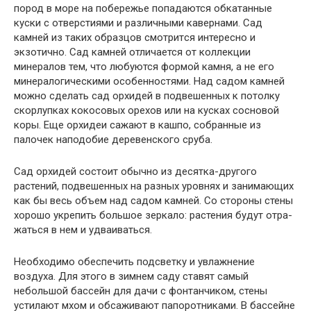
пород в море на побережье попадаются обкатанные
куски с отверстиями и различными кавернами. Сад
камней из таких образцов смотрит­ся интересно и
экзотично. Сад камней отличается от коллекции
минералов тем, что любуются формой камня, а не его
минералогическими особенностями. Над садом камней
можно сделать сад орхидей в подвешенных к потолку
скорлупках кокосовых орехов или на кусках сосновой
коры. Еще орхидеи сажают в кашпо, собранные из
палочек наподобие деревенского сруба.
Сад орхидей состоит обычно из десятка-другого
растений, подвешенных на разных уровнях и занимающих
как бы весь объем над садом камней. Со стороны стены
хорошо укрепить большое зеркало: растения будут отра­
жаться в нем и удваиваться.
Необходимо обеспечить подсветку и увлажнение
воздуха. Для этого в зим­нем саду ставят самый
небольшой бассейн для дачи с фонтанчиком, стены
устилают мхом и обсаживают папоротниками. В бассейне