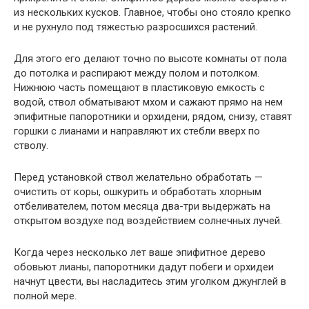
из нескольких кусков. Главное, чтобы оно стояло крепко
и не рух­нуло под тяжестью разросшихся растений.
Для этого его делают точно по высоте комнаты от пола
до потолка и рас­пирают между полом и потолком.
Нижнюю часть помещают в пластиковую емкость с
водой, ствол обматывают мхом и сажают прямо на нем
эпифитные папоротники и орхидени, рядом, снизу, ставят
горшки с лианами и направля­ют их стебли вверх по
стволу.
Перед установкой ствол желательно обработать —
очистить от коры, ошкурить и обработать хлорным
отбеливателем, потом месяца два-три выдержать на
открытом воздухе под воздействием солнечных лучей.
Когда через несколько лет ваше эпифитное дерево
обовьют лианы, папо­ротники дадут побеги и орхидеи
начнут цвести, вы насладитесь этим уголком джунглей в
полной мере.