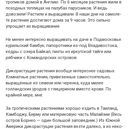
тропиков домой в Англию. По 6 месяцев растения жили в
походных теплицах на палубах парусников. И ведь
довозили! Растили и выращивали. В наши дни на самоле­
те растения достигают дома за 9 часов. Это сильно
упрощает их выращива­ние.
Не менее интересно выращивать на даче в Подмосковье
курильский бам­бук, папоротники из-под Владивостока,
кедры с озера Байкал, пихты из иркутской тайги или
рябчики с Командорских островов.
Дикорастущие растения вообще интереснее садовых.
Комнатные расте­ния, привезенные самостоятельно,
выращенные из семени или черенка, куда милее
голландских уродов с глицерином вместо крови. По
крайней мере, мне.
За тропическими растениями хорошо ездить в Таиланд,
Камбоджу, Бирму или материковую часть Малайзии (Весь
остров Борнео — один большой запо­ведник.) Из Южной
Америки дикорастущие растения везти далеко, а из неко­