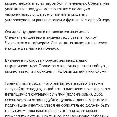
можно держать золотых рыбок или черепах. Обеспечить
увлажнение воздуха можно также с помощью
увлажнителя. Лучше всего покупать модель с
ультразвуковым рас­пылителем и функцией «горячий пар».
Орхидеи нуждаются и в положительных ионах.
Специально для них в зимнем саду ставят люстру
Чижевского с таймером. Она должна включаться через
каждые два часа на полчаса.
Вначале в кокосовых орехах или иных кашпо
выращивают мох. После того как он перестает гибнуть,
можно завести и орхидеи — условия жизни у них схожи.
Главная часть сада — это эпифитное дерево. Летом в
лесу найдите подхо­дящий ствол лиственичного дерева с
ветвящимися крупными сучьями (ябло­ня, ольха, дуб).
Очень хороши стволы дуба с дуплами, давно мертвые и
под­гнившие изнутри. Ствол не обязательно должен быть
цельным — если вам попалась половина, ее можно
прикрепить к стене. Эпифитное дерево можно собрать и