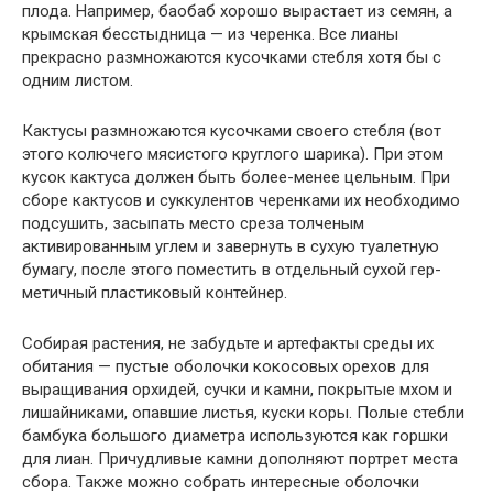
плода. Например, баобаб хорошо вырастает из семян, а
крымская бесстыдница — из черенка. Все лианы
прекрасно размножаются кусочками стебля хотя бы с
одним листом.
Кактусы размножаются кусочками своего стебля (вот
этого колючего мясистого круглого шарика). При этом
кусок кактуса должен быть более-ме­нее цельным. При
сборе кактусов и суккулентов черенками их необходимо
подсушить, засыпать место среза толченым
активированным углем и завер­нуть в сухую туалетную
бумагу, после этого поместить в отдельный сухой гер­
метичный пластиковый контейнер.
Собирая растения, не забудьте и артефакты среды их
обитания — пустые оболочки кокосовых орехов для
выращивания орхидей, сучки и камни, покрытые мхом и
лишайниками, опавшие листья, куски коры. Полые стебли
бамбука большого диаметра используются как горшки
для лиан. Причудли­вые камни дополняют портрет места
сбора. Также можно собрать интересные оболочки