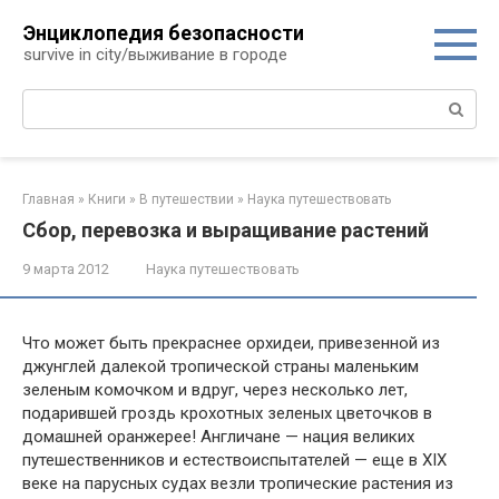
Перейти
Энциклопедия безопасности
к
survive in city/выживание в городе
контенту
Поиск:
Главная
»
Книги
»
В путешествии
»
Наука путешествовать
Сбор, перевозка и выращивание растений
9 марта 2012
Наука путешествовать
Что может быть прекраснее орхидеи, привезенной из
джунглей далекой тро­пической страны маленьким
зеленым комочком и вдруг, через несколько лет,
подарившей гроздь крохотных зеленых цветочков в
домашней оранжерее! Англичане — нация великих
путешественников и естествоиспытателей — еще в XIX
веке на парусных судах везли тропические растения из