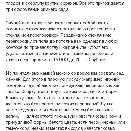
плодов и скорлупу крупных орехов. Все это пригождается
при оформлении зимнего сада.
Зимний сад в квартире представляет собой часть
комнаты, отгороженную от остального пространства
стеклянной перегородкой. Раздвижную стеклян­ную
перегородку от пола до потолка вам сделают в любой
конторе по произ­водству шкафов-купе. Стоит это
удовольствие в зависимости от вышины потолков и
длины перегородки от 15 ООО до 20 ООО рублей.
Из причудливых камней можно со временем создать сад
камней. Для этого в плоскую посуду (например, нижний
поддон от душа) насыпается крупный песок или мелкая
галька. Сверху ставят крупные камни различной формы.
Камни должны быть без острых краев и сколов,
желательно без кристал­лических вкраплений. Лучше
всего подходят или обкатанные морем базальтовые
валуны — для светлого песка, или известняковые камни
причудливой формы белого цвета, если песок черный или
темно-коричневый. В местах выходов известняковых