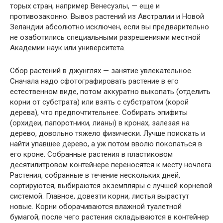
торых стран, например Венесуэлы, — еще и
противозаконно. Вывоз растений из Австралии и Новой
Зеландии абсолютно исключен, если вы предваритель­но
не озаботились специальными разрешениями местной
Академии наук или университета.
Сбор растений в джунглях — занятие увлекательное.
Сначала надо сфо­тографировать растение в его
естественном виде, потом аккуратно выко­пать (отделить
корни от субстрата) или взять с субстратом (корой
дерева), что предпочтительнее. Собирать эпифиты
(орхидеи, папоротники, лианы) в кронах, залезая на
дерево, довольно тяжело физически. Лучше поискать и
найти упавшее дерево, а уж потом вволю покопаться в
его кроне. Собран­ные растения в пластиковом
десятилитровом контейнере переносятся к месту ночлега.
Растения, собранные в течение нескольких дней,
сортируют­ся, выбираются экземпляры с лучшей корневой
системой. Главное, довезти корни, листья вырастут
новые. Корни оборачиваются влажной туалетной
бумагой, после чего растения складываются в контейнер